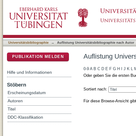
Auflistung Universitätsbibliographie nach Au
DSpace Repositorium (Manakin basiert)
Universitätsbibliographie
→
Auflistung Universitätsbibliographie nach Autor
Auflistung Univer
PUBLIKATION MELDEN
0-9
A
B
C
D
E
F
G
H
I
J
K
L
Hilfe und Informationen
Oder geben Sie die ersten Bu
Stöbern
Sortiert nach:
Erscheinungsdatum
Für diese Browse-Ansicht gib
Autoren
Titel
DDC-Klassifikation