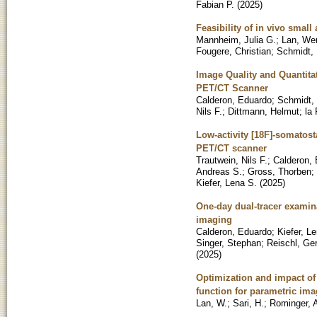
Fabian P.
(
2025
)
Feasibility of in vivo smal
Mannheim, Julia G.
;
Lan, We
Fougere, Christian
;
Schmidt, 
Image Quality and Quantita
PET/CT Scanner
Calderon, Eduardo
;
Schmidt, 
Nils F.
;
Dittmann, Helmut
;
la
Low-activity [18F]-somatost
PET/CT scanner
Trautwein, Nils F.
;
Calderon,
Andreas S.
;
Gross, Thorben
;
Kiefer, Lena S.
(
2025
)
One-day dual-tracer examin
imaging
Calderon, Eduardo
;
Kiefer, L
Singer, Stephan
;
Reischl, Ge
(
2025
)
Optimization and impact of
function for parametric im
Lan, W.
;
Sari, H.
;
Rominger, 