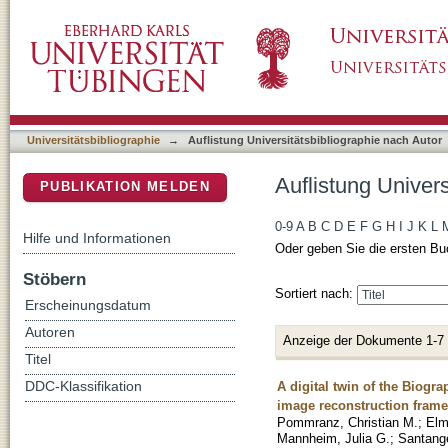
Auflistung Universitätsbibliographie nach A
DSpace Repositorium (Manakin basiert)
Universitätsbibliographie
→
Auflistung Universitätsbibliographie nach Autor
Auflistung Univer
PUBLIKATION MELDEN
0-9
A
B
C
D
E
F
G
H
I
J
K
L
Hilfe und Informationen
Oder geben Sie die ersten Bu
Stöbern
Sortiert nach:
Erscheinungsdatum
Autoren
Anzeige der Dokumente 1-7
Titel
A digital twin of the Biogr
DDC-Klassifikation
image reconstruction fram
Pommranz, Christian M.
;
Elm
Mannheim, Julia G.
;
Santang