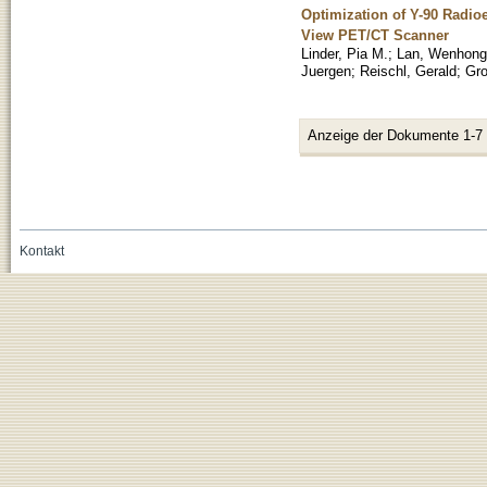
Optimization of Y-90 Radio
View PET/CT Scanner
Linder, Pia M.
;
Lan, Wenhong
Juergen
;
Reischl, Gerald
;
Gro
Anzeige der Dokumente 1-7
Kontakt