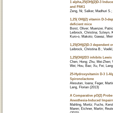
1 alpha,25(OH)(2)D-3 Induc
and PAK1
Zeng, Ni
;
Salker, Madhuri S.
1,25( OH)(2) vitamin D-3-de
deficient mice
Borst, Oliver
;
Muenzer, Patri
Leibrock, Christina
;
Szteyn, K
Kuro-o, Makoto
;
Gawaz, Mein
1,25(OH)(2)D-3 dependent o
Leibrock, Christina B.
;
Voelkl
1,25(OH)2D3 inhibits Lewis
Chen, Hong
;
Zhu, Mei-Zhen
;
Wei
;
Hou, Bao
;
Xu, Fei
;
Lang,
25-Hydroxyvitamin D-3 1-Al
Spironolactone
Alesutan, Ioana
;
Feger, Marti
Lang, Florian
(
2013
)
A Comparative pO(2) Probe
Anesthesia-Induced Impair
Mahling, Moritz
;
Fuchs, Kerst
Maren
;
Eichner, Martin
;
Reute
(
2015
)