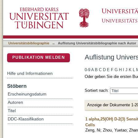
Auflistung Universitätsbibliographie nach Aut
DSpace Repositorium (Manakin basiert)
Universitätsbibliographie
→
Auflistung Universitätsbibliographie nach Autor
Auflistung Univers
PUBLIKATION MELDEN
0-9
A
B
C
D
E
F
G
H
I
J
K
L
Hilfe und Informationen
Oder geben Sie die ersten Bu
Stöbern
Sortiert nach:
Erscheinungsdatum
Autoren
Anzeige der Dokumente 1-2
Titel
1 alpha,25(OH) D-2(3) Sens
DDC-Klassifikation
Cells
Zeng, Ni
;
Zhou, Yuetao
;
Zhan