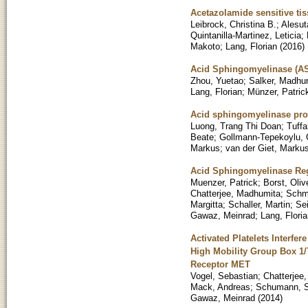
Acetazolamide sensitive ti
Leibrock, Christina B.
;
Alesut
Quintanilla-Martinez, Leticia
;
Makoto
;
Lang, Florian
(
2016
)
Acid Sphingomyelinase (ASM
Zhou, Yuetao
;
Salker, Madhur
Lang, Florian
;
Münzer, Patric
Acid sphingomyelinase pro
Luong, Trang Thi Doan
;
Tuff
Beate
;
Gollmann-Tepekoylu,
Markus
;
van der Giet, Marku
Acid Sphingomyelinase Reg
Muenzer, Patrick
;
Borst, Oliv
Chatterjee, Madhumita
;
Schmi
Margitta
;
Schaller, Martin
;
Sei
Gawaz, Meinrad
;
Lang, Flori
Activated Platelets Interfe
High Mobility Group Box 1/
Receptor MET
Vogel, Sebastian
;
Chatterjee
Mack, Andreas
;
Schumann, 
Gawaz, Meinrad
(
2014
)