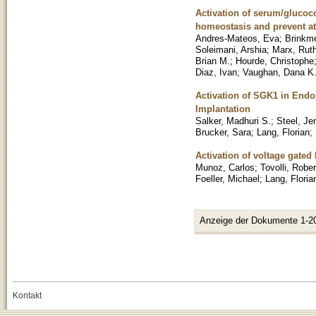
Activation of serum/glucoco
homeostasis and prevent a
Andres-Mateos, Eva
;
Brinkme
Soleimani, Arshia
;
Marx, Rut
Brian M.
;
Hourde, Christophe
Diaz, Ivan
;
Vaughan, Dana K
Activation of SGK1 in Endo
Implantation
Salker, Madhuri S.
;
Steel, Je
Brucker, Sara
;
Lang, Florian
;
Activation of voltage gated
Munoz, Carlos
;
Tovolli, Rober
Foeller, Michael
;
Lang, Floria
Anzeige der Dokumente 1-2
Kontakt