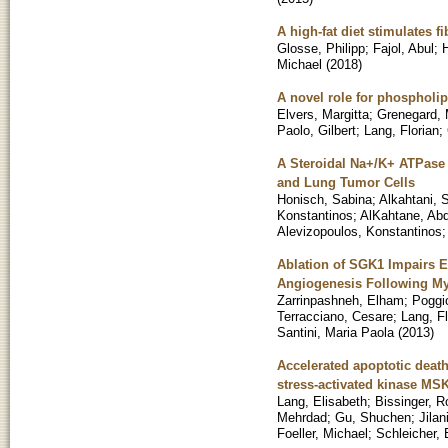
A high-fat diet stimulates 
Glosse, Philipp
;
Fajol, Abul
;
H
Michael
(
2018
)
A novel role for phospholip
Elvers, Margitta
;
Grenegard,
Paolo, Gilbert
;
Lang, Florian
;
A Steroidal Na+/K+ ATPase 
and Lung Tumor Cells
Honisch, Sabina
;
Alkahtani, 
Konstantinos
;
AlKahtane, Abd
Alevizopoulos, Konstantinos
Ablation of SGK1 Impairs E
Angiogenesis Following Myo
Zarrinpashneh, Elham
;
Poggi
Terracciano, Cesare
;
Lang, Fl
Santini, Maria Paola
(
2013
)
Accelerated apoptotic death
stress-activated kinase MS
Lang, Elisabeth
;
Bissinger, R
Mehrdad
;
Gu, Shuchen
;
Jilan
Foeller, Michael
;
Schleicher, 