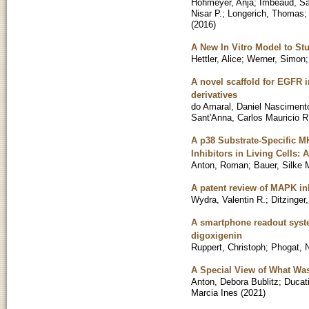
Hohmeyer, Anja
;
Imbeaud, Sa
Nisar P.
;
Longerich, Thomas
(
2016
)
A New In Vitro Model to S
Hettler, Alice
;
Werner, Simon
A novel scaffold for EGFR i
derivatives
do Amaral, Daniel Nasciment
Sant'Anna, Carlos Mauricio R
A p38 Substrate-Specific M
Inhibitors in Living Cells: 
Anton, Roman
;
Bauer, Silke 
A patent review of MAPK inh
Wydra, Valentin R.
;
Ditzinger
A smartphone readout system
digoxigenin
Ruppert, Christoph
;
Phogat, 
A Special View of What Wa
Anton, Debora Bublitz
;
Ducat
Marcia Ines
(
2021
)