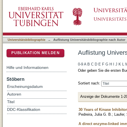
Auflistung Universitätsbibliographie nach Aut
DSpace Repositorium (Manakin basiert)
Universitätsbibliographie
→
Auflistung Universitätsbibliographie nach Autor
Auflistung Univers
PUBLIKATION MELDEN
0-9
A
B
C
D
E
F
G
H
I
J
K
L
Hilfe und Informationen
Oder geben Sie die ersten Bu
Stöbern
Sortiert nach:
Erscheinungsdatum
Autoren
Anzeige der Dokumente 1-2
Titel
30 Years of Kinase Inhibito
DDC-Klassifikation
Pedreira, Julia G. B.
;
Laufer,
A direct enzyme-linked imm