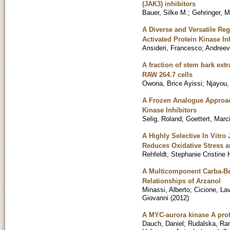
(JAK3) inhibitors
Bauer, Silke M.
;
Gehringer, M
A Diverse and Versatile Reg
Activated Protein Kinase In
Ansideri, Francesco
;
Andreev
A fraction of stem bark ext
RAW 264.7 cells
Owona, Brice Ayissi
;
Njayou,
A Frozen Analogue Approac
Kinase Inhibitors
Selig, Roland
;
Goettert, Marc
A Highly Selective In Vitr
Reduces Oxidative Stress 
Rehfeldt, Stephanie Cristine
A Multicomponent Carba-Bett
Relationships of Arzanol
Minassi, Alberto
;
Cicione, Lav
Giovanni
(
2012
)
A MYC-aurora kinase A prote
Dauch, Daniel
;
Rudalska, R