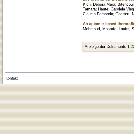
Kich, Debora Mara
;
Bitencou
Tamara
;
Haute, Gabriela Vie
Claucia Fernanda
;
Goettert, 
An aptamer based thermoflu
Mahmoud, Mostafa
;
Laufer, 
Anzeige der Dokumente 1-2
Kontakt