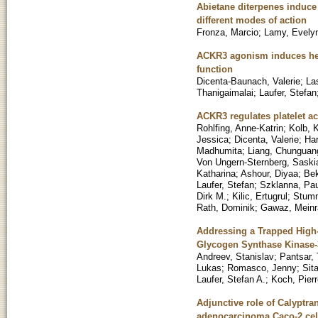
Abietane diterpenes induce 
different modes of action
Fronza, Marcio
;
Lamy, Evely
ACKR3 agonism induces het
function
Dicenta-Baunach, Valerie
;
La
Thanigaimalai
;
Laufer, Stefan
ACKR3 regulates platelet ac
Rohlfing, Anne-Katrin
;
Kolb, 
Jessica
;
Dicenta, Valerie
;
Ha
Madhumita
;
Liang, Chunguan
Von Ungern-Sternberg, Saski
Katharina
;
Ashour, Diyaa
;
Bek
Laufer, Stefan
;
Szklanna, Pau
Dirk M.
;
Kilic, Ertugrul
;
Stumm
Rath, Dominik
;
Gawaz, Meinr
Addressing a Trapped High
Glycogen Synthase Kinase-3
Andreev, Stanislav
;
Pantsar, 
Lukas
;
Romasco, Jenny
;
Sita
Laufer, Stefan A.
;
Koch, Pierr
Adjunctive role of Calyptra
adenocarcinoma Caco-2 cel