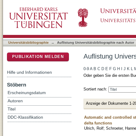
Auflistung Universitätsbibliographie nach Aut
DSpace Repositorium (Manakin basiert)
Universitätsbibliographie
→
Auflistung Universitätsbibliographie nach Autor
Auflistung Univers
PUBLIKATION MELDEN
0-9
A
B
C
D
E
F
G
H
I
J
K
L
Hilfe und Informationen
Oder geben Sie die ersten Bu
Stöbern
Sortiert nach:
Erscheinungsdatum
Autoren
Anzeige der Dokumente 1-2
Titel
Automatic and controlled s
DDC-Klassifikation
delta functions
Ulrich, Rolf
;
Schroeter, Hann