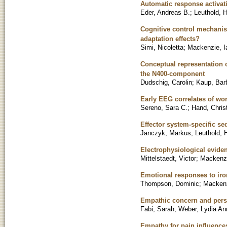
Automatic response activati
Eder, Andreas B.
;
Leuthold, 
Cognitive control mechanism
adaptation effects?
Simi, Nicoletta
;
Mackenzie, I
Conceptual representation of
the N400-component
Dudschig, Carolin
;
Kaup, Bar
Early EEG correlates of wor
Sereno, Sara C.
;
Hand, Chris
Effector system-specific se
Janczyk, Markus
;
Leuthold, 
Electrophysiological evide
Mittelstaedt, Victor
;
Mackenzi
Emotional responses to iro
Thompson, Dominic
;
Mackenz
Empathic concern and person
Fabi, Sarah
;
Weber, Lydia An
Empathy for pain influence