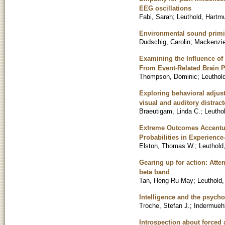
EEG oscillations
Fabi, Sarah
;
Leuthold, Hartm
Environmental sound primi
Dudschig, Carolin
;
Mackenzie
Examining the Influence of
From Event-Related Brain P
Thompson, Dominic
;
Leuthol
Exploring behavioral adjus
visual and auditory distrac
Braeutigam, Linda C.
;
Leutho
Extreme Outcomes Accentua
Probabilities in Experienc
Elston, Thomas W.
;
Leuthold
Gearing up for action: Atte
beta band
Tan, Heng-Ru May
;
Leuthold,
Intelligence and the psychol
Troche, Stefan J.
;
Indermueh
Introspection about forced a