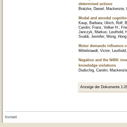
determined actions
Bratzke, Daniel
;
Mackenzie, 
Modal and amodal cognition
Kaup, Barbara
;
Ulrich, Rolf
;
B
Carolin
;
Franz, Volker H.
;
Fri
Janczyk, Markus
;
Leuthold, 
Svaldi, Jennifer
;
Wong, Hong
Motor demands influence co
Mittelstaedt, Victor
;
Leuthold
Negation and the N400: inve
knowledge violations
Dudschig, Carolin
;
Mackenzie
Anzeige der Dokumente 1-2
Kontakt