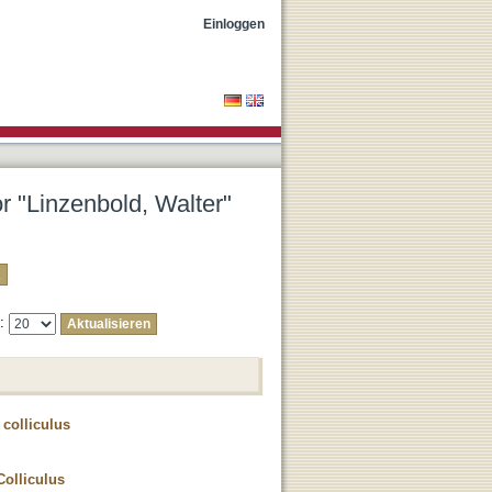
Einloggen
or "Linzenbold, Walter"
e:
 colliculus
Colliculus