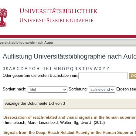
liographie nach Autor "Linzenbold, Walter"
asiert)
versitätsbibliographie nach Autor
Auflistung Universitätsbibliographie nach Aut
0-9
A
B
C
D
E
F
G
H
I
J
K
L
M
N
O
P
Q
R
S
T
U
V
W
X
Y
Z
Oder geben Sie die ersten Buchstaben ein:
Sortiert nach:
Sortierung:
Ergebniss
Anzeige der Dokumente 1-3 von 3
Dissociation of reach-related and visual signals in the human superior
Himmelbach, Marc
;
Linzenbold, Walter
;
Ilg, Uwe J.
(
2013
)
Signals from the Deep: Reach-Related Activity in the Human Superior 