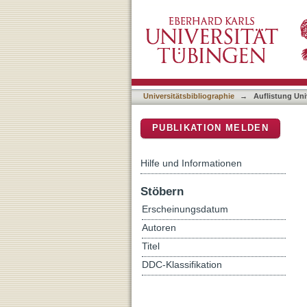
Auflistung Universitätsbib
DSpace Repositorium (Manakin b
Universitätsbibliographie
→
Auflistung Uni
PUBLIKATION MELDEN
Hilfe und Informationen
Stöbern
Erscheinungsdatum
Autoren
Titel
DDC-Klassifikation