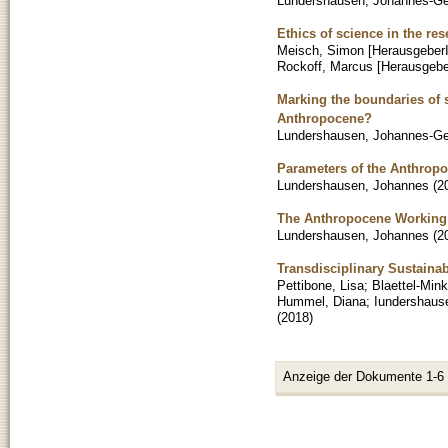
Lundershausen, Johannes-G
Ethics of science in the re
Meisch, Simon [HerausgeberI
Rockoff, Marcus [Herausgebe
Marking the boundaries of st
Anthropocene?
Lundershausen, Johannes-G
Parameters of the Anthrop
Lundershausen, Johannes
(
2
The Anthropocene Working Gr
Lundershausen, Johannes
(
2
Transdisciplinary Sustainab
Pettibone, Lisa
;
Blaettel-Mink,
Hummel, Diana
;
Iundershaus
(
2018
)
Anzeige der Dokumente 1-6