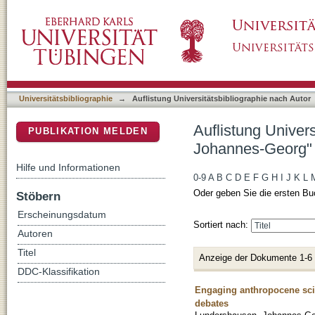
Auflistung Universitätsbibliographie nach A
DSpace Repositorium (Manakin basiert)
Universitätsbibliographie
→
Auflistung Universitätsbibliographie nach Autor
Auflistung Univer
PUBLIKATION MELDEN
Johannes-Georg"
Hilfe und Informationen
0-9
A
B
C
D
E
F
G
H
I
J
K
L
Oder geben Sie die ersten Bu
Stöbern
Erscheinungsdatum
Sortiert nach:
Autoren
Titel
Anzeige der Dokumente 1-6
DDC-Klassifikation
Engaging anthropocene scien
debates