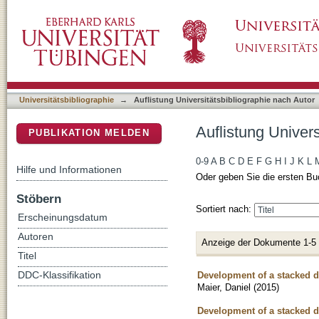
Auflistung Universitätsbibliographie nach Aut
DSpace Repositorium (Manakin basiert)
Universitätsbibliographie
→
Auflistung Universitätsbibliographie nach Autor
Auflistung Univers
PUBLIKATION MELDEN
0-9
A
B
C
D
E
F
G
H
I
J
K
L
Hilfe und Informationen
Oder geben Sie die ersten Bu
Stöbern
Sortiert nach:
Erscheinungsdatum
Autoren
Anzeige der Dokumente 1-5
Titel
Development of a stacked de
DDC-Klassifikation
Maier, Daniel
(
2015
)
Development of a stacked de