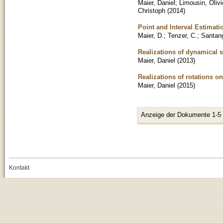
Maier, Daniel
;
Limousin, Olivi
Christoph
(
2014
)
Point and Interval Estimat
Maier, D.
;
Tenzer, C.
;
Santang
Realizations of dynamical 
Maier, Daniel
(
2013
)
Realizations of rotations
Maier, Daniel
(
2015
)
Anzeige der Dokumente 1-5
Kontakt