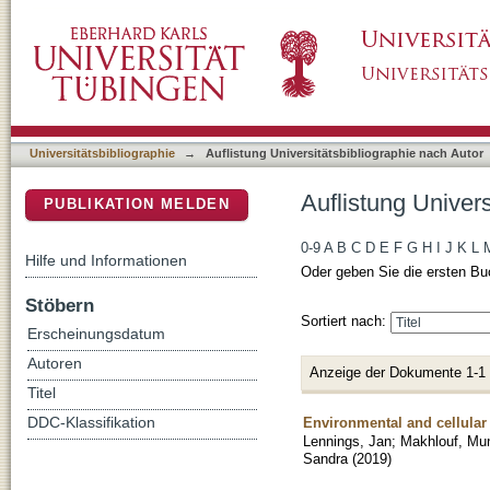
Auflistung Universitätsbibliographie nach Au
DSpace Repositorium (Manakin basiert)
Universitätsbibliographie
→
Auflistung Universitätsbibliographie nach Autor
Auflistung Univer
PUBLIKATION MELDEN
0-9
A
B
C
D
E
F
G
H
I
J
K
L
Hilfe und Informationen
Oder geben Sie die ersten Bu
Stöbern
Sortiert nach:
Erscheinungsdatum
Autoren
Anzeige der Dokumente 1-1
Titel
Environmental and cellular 
DDC-Klassifikation
Lennings, Jan
;
Makhlouf, Mun
Sandra
(
2019
)