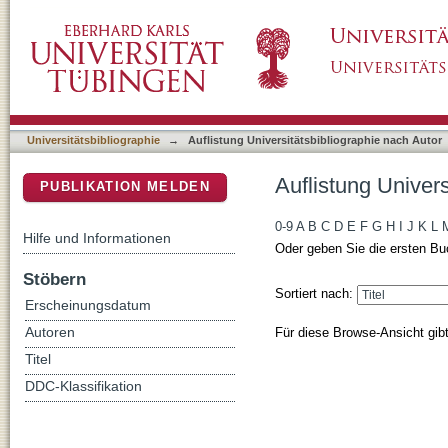
Auflistung Universitätsbibliographie nach A
DSpace Repositorium (Manakin basiert)
Universitätsbibliographie
→
Auflistung Universitätsbibliographie nach Autor
Auflistung Univer
PUBLIKATION MELDEN
0-9
A
B
C
D
E
F
G
H
I
J
K
L
Hilfe und Informationen
Oder geben Sie die ersten Bu
Stöbern
Sortiert nach:
Erscheinungsdatum
Für diese Browse-Ansicht gib
Autoren
Titel
DDC-Klassifikation