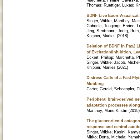
Marchetta, Philine
;
Savitska,
Thomas
;
Ruettiger, Lukas
;
Kn
BDNF-Live-Exon-Visualizatio
Singer, Wibke
;
Manthey, Mari
Gabriele
;
Tongiorgi, Enrico
;
L
Jing
;
Strotmann, Joerg
;
Ruth,
Knipper, Marlies
(
2018
)
Deletion of BDNF in Pax2 L
of Excitation/Inhibition, L
Eckert, Philipp
;
Marchetta, Ph
Singer, Wibke
;
Jacob, Michel
Knipper, Marlies
(
2021
)
Distress Calls of a Fast-Fl
Mobbing
Carter, Gerald
;
Schoeppler, D
Peripheral brain-derived n
adaptation processes along
Manthey, Marie Kristin
(
2018
)
The glucocorticoid antagoni
response and central audito
Singer, Wibke
;
Kasini, Kamya
Mirko
;
Dotta, Michela
;
Yamah