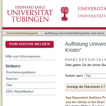
Auflistung Universitätsbibliographie nach Aut
DSpace Repositorium (Manakin basiert)
Universitätsbibliographie
→
Auflistung Universitätsbibliographie nach Autor
Auflistung Univer
PUBLIKATION MELDEN
Kristin"
Hilfe und Informationen
0-9
A
B
C
D
E
F
G
H
I
J
K
L
Oder geben Sie die ersten Bu
Stöbern
Erscheinungsdatum
Sortiert nach:
Autoren
Titel
Anzeige der Dokumente 1-7
DDC-Klassifikation
Age-Dependent Auditory Pro
and the Ability of the Brai