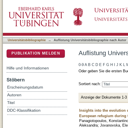
Auflistung Universitätsbibliographie nach Au
DSpace Repositorium (Manakin basiert)
Universitätsbibliographie
→
Auflistung Universitätsbibliographie nach Autor
Auflistung Univer
PUBLIKATION MELDEN
0-9
A
B
C
D
E
F
G
H
I
J
K
L
Hilfe und Informationen
Oder geben Sie die ersten Bu
Stöbern
Sortiert nach:
Erscheinungsdatum
Autoren
Anzeige der Dokumente 1-3
Titel
Insights into the evolutio
DDC-Klassifikation
European refugium during t
Panagiotopoulos, Konstantin
Aleksandra
;
Jovanovska, Ele