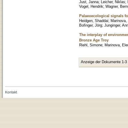
Just, Janna
;
Leicher, Niklas
;
Vogel, Hendrik
;
Wagner, Bern
Palaeoecological signals f
Heidgen, Shaddai
;
Marinova,
Bofinger, Jörg
;
Junginger, Ann
The interplay of environmen
Bronze Age Troy
Riehl, Simone
;
Marinova, Ele
Anzeige der Dokumente 1-3
Kontakt