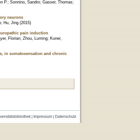
n P.
;
Sonnino, Sandro
;
Gasser, Thomas
;
sory neurons
o
;
Hu, Jing
(
2015
)
uropathic pain induction
yer, Florian
;
Zhou, Luming
;
Kuner,
els, in somatosensation and chronic
versitätsbibliothek
|
Impressum
|
Datenschutz