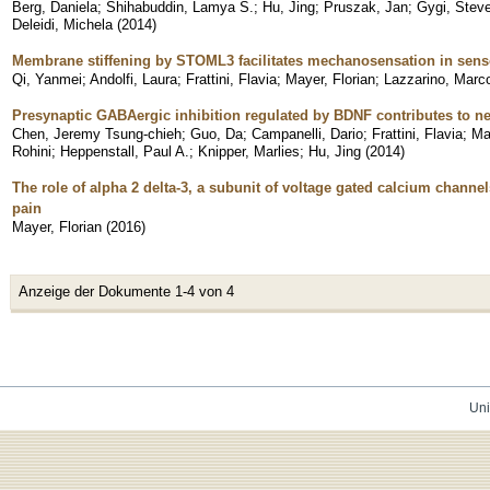
Berg, Daniela
;
Shihabuddin, Lamya S.
;
Hu, Jing
;
Pruszak, Jan
;
Gygi, Steve
Deleidi, Michela
(
2014
)
Membrane stiffening by STOML3 facilitates mechanosensation in sen
Qi, Yanmei
;
Andolfi, Laura
;
Frattini, Flavia
;
Mayer, Florian
;
Lazzarino, Marc
Presynaptic GABAergic inhibition regulated by BDNF contributes to ne
Chen, Jeremy Tsung-chieh
;
Guo, Da
;
Campanelli, Dario
;
Frattini, Flavia
;
Ma
Rohini
;
Heppenstall, Paul A.
;
Knipper, Marlies
;
Hu, Jing
(
2014
)
The role of alpha 2 delta-3, a subunit of voltage gated calcium chann
pain
Mayer, Florian
(
2016
)
Anzeige der Dokumente 1-4 von 4
Uni