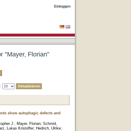
Einloggen
r "Mayer, Florian"
e:
ents show autophagic defects and
topher J.
;
Mayer, Florian
;
Schmid,
rz, Lukas Kristoffer
;
Hedrich, Ulrike
;