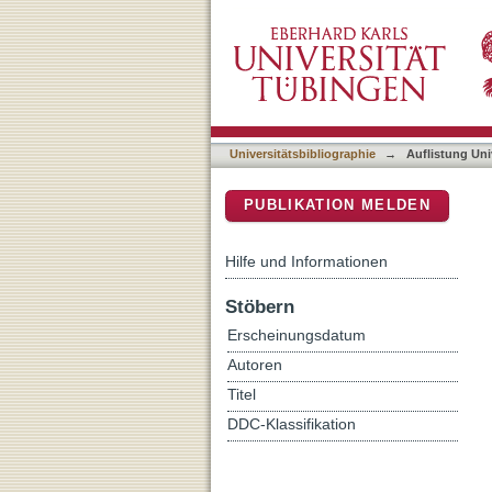
Auflistung Universitätsbib
DSpace Repositorium (Manakin b
Universitätsbibliographie
→
Auflistung Uni
PUBLIKATION MELDEN
Hilfe und Informationen
Stöbern
Erscheinungsdatum
Autoren
Titel
DDC-Klassifikation