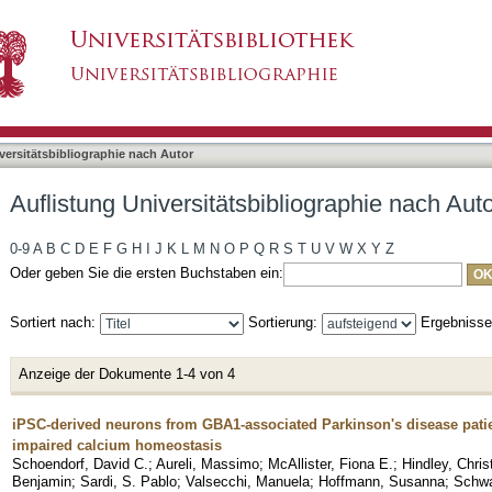
liographie nach Autor "Mayer, Florian"
asiert)
versitätsbibliographie nach Autor
Auflistung Universitätsbibliographie nach Auto
0-9
A
B
C
D
E
F
G
H
I
J
K
L
M
N
O
P
Q
R
S
T
U
V
W
X
Y
Z
Oder geben Sie die ersten Buchstaben ein:
Sortiert nach:
Sortierung:
Ergebniss
Anzeige der Dokumente 1-4 von 4
iPSC-derived neurons from GBA1-associated Parkinson's disease pati
impaired calcium homeostasis
Schoendorf, David C.
;
Aureli, Massimo
;
McAllister, Fiona E.
;
Hindley, Chris
Benjamin
;
Sardi, S. Pablo
;
Valsecchi, Manuela
;
Hoffmann, Susanna
;
Schwa