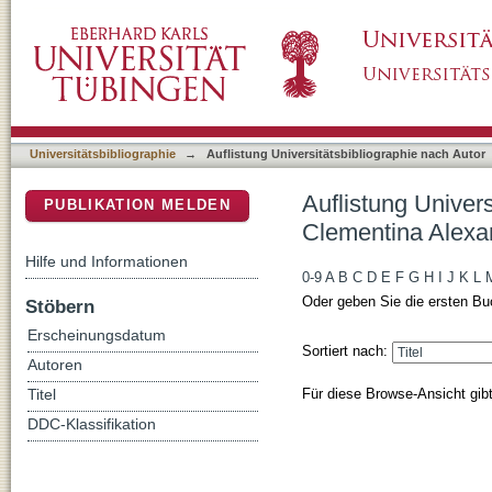
Auflistung Universitätsbibliographie nach Au
DSpace Repositorium (Manakin basiert)
Universitätsbibliographie
→
Auflistung Universitätsbibliographie nach Autor
Auflistung Univers
PUBLIKATION MELDEN
Clementina Alexa
Hilfe und Informationen
0-9
A
B
C
D
E
F
G
H
I
J
K
L
Oder geben Sie die ersten Bu
Stöbern
Erscheinungsdatum
Sortiert nach:
Autoren
Für diese Browse-Ansicht gib
Titel
DDC-Klassifikation