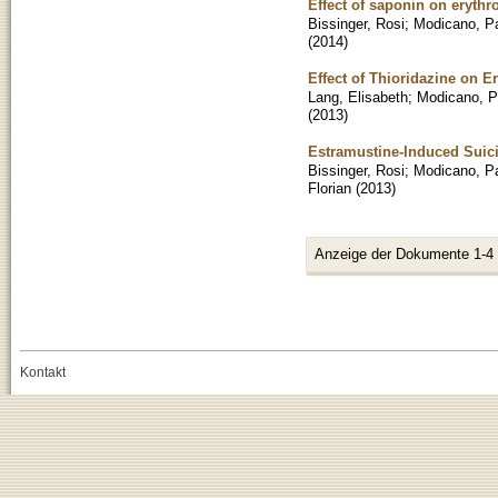
Effect of saponin on erythr
Bissinger, Rosi
;
Modicano, P
(
2014
)
Effect of Thioridazine on E
Lang, Elisabeth
;
Modicano, P
(
2013
)
Estramustine-Induced Suici
Bissinger, Rosi
;
Modicano, P
Florian
(
2013
)
Anzeige der Dokumente 1-4
Kontakt