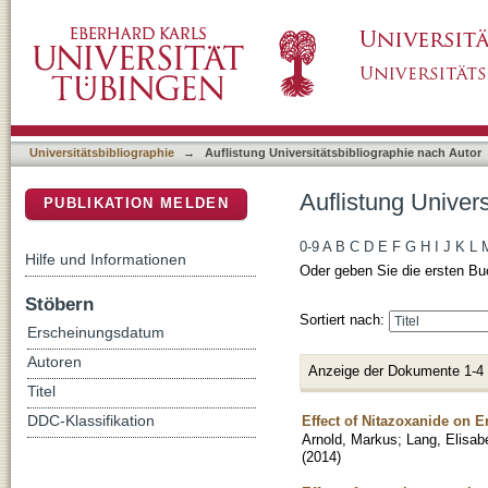
Auflistung Universitätsbibliographie nach Au
DSpace Repositorium (Manakin basiert)
Universitätsbibliographie
→
Auflistung Universitätsbibliographie nach Autor
Auflistung Univer
PUBLIKATION MELDEN
0-9
A
B
C
D
E
F
G
H
I
J
K
L
Hilfe und Informationen
Oder geben Sie die ersten Bu
Stöbern
Sortiert nach:
Erscheinungsdatum
Autoren
Anzeige der Dokumente 1-4
Titel
Effect of Nitazoxanide on E
DDC-Klassifikation
Arnold, Markus
;
Lang, Elisab
(
2014
)