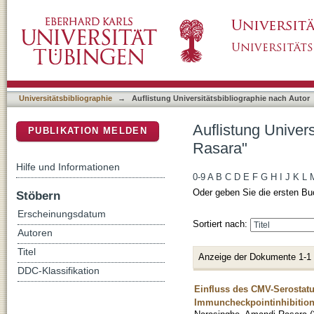
Auflistung Universitätsbibliographie nach A
DSpace Repositorium (Manakin basiert)
Universitätsbibliographie
→
Auflistung Universitätsbibliographie nach Autor
Auflistung Univer
PUBLIKATION MELDEN
Rasara"
Hilfe und Informationen
0-9
A
B
C
D
E
F
G
H
I
J
K
L
Oder geben Sie die ersten Bu
Stöbern
Erscheinungsdatum
Sortiert nach:
Autoren
Titel
Anzeige der Dokumente 1-1
DDC-Klassifikation
Einfluss des CMV-Serostat
Immuncheckpointinhibition