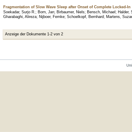
Fragmentation of Slow Wave Sleep after Onset of Complete Locked-In 
Soekadar, Surjo R.
;
Born, Jan
;
Birbaumer, Niels
;
Bensch, Michael
;
Halder, 
Gharabaghi, Alireza
;
Nijboer, Femke
;
Schoelkopf, Bernhard
;
Martens, Suza
Anzeige der Dokumente 1-2 von 2
Uni