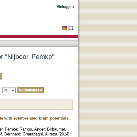
Einloggen
or "Nijboer, Femke"
e:
e with event-related brain potentials
oer, Femke
;
Ramos, Ander
;
Birbaumer,
f, Bernhard
;
Gharabaghi, Alireza
(
2014
)