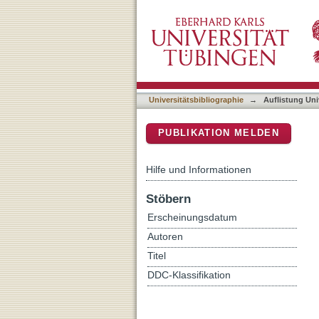
Auflistung Universitätsbib
DSpace Repositorium (Manakin b
Universitätsbibliographie
→
Auflistung Uni
PUBLIKATION MELDEN
Hilfe und Informationen
Stöbern
Erscheinungsdatum
Autoren
Titel
DDC-Klassifikation