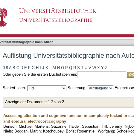
liographie nach Autor "Nijboer, Femke"
asiert)
versitätsbibliographie nach Autor
Auflistung Universitätsbibliographie nach Aut
0-9
A
B
C
D
E
F
G
H
I
J
K
L
M
N
O
P
Q
R
S
T
U
V
W
X
Y
Z
Oder geben Sie die ersten Buchstaben ein:
Sortiert nach:
Sortierung:
Ergebniss
Anzeige der Dokumente 1-2 von 2
Assessing attention and cognitive function in completely locked-in stat
and epidural electrocorticography
Bensch, Michael
;
Martens, Suzanne
;
Halder, Sebastian
;
Hill, Jeremy
;
Nijb
Niels
;
Bogdan, Martin
;
Kotchoubey, Boris
;
Rosenstiel, Wolfgang
;
Schoelkop