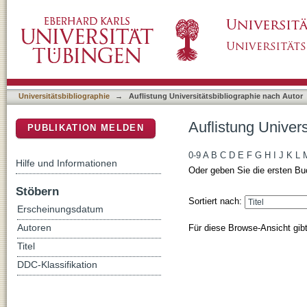
Auflistung Universitätsbibliographie nach Aut
DSpace Repositorium (Manakin basiert)
Universitätsbibliographie
→
Auflistung Universitätsbibliographie nach Autor
Auflistung Univers
PUBLIKATION MELDEN
0-9
A
B
C
D
E
F
G
H
I
J
K
L
Hilfe und Informationen
Oder geben Sie die ersten Bu
Stöbern
Sortiert nach:
Erscheinungsdatum
Für diese Browse-Ansicht gib
Autoren
Titel
DDC-Klassifikation