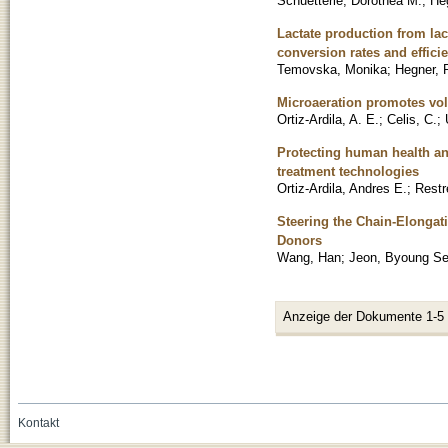
Schuetterle, Dorothea M.
;
He
Lactate production from la
conversion rates and effici
Temovska, Monika
;
Hegner, 
Microaeration promotes vol
Ortiz-Ardila, A. E.
;
Celis, C.
;
Protecting human health an
treatment technologies
Ortiz-Ardila, Andres E.
;
Restr
Steering the Chain-Elongat
Donors
Wang, Han
;
Jeon, Byoung S
Anzeige der Dokumente 1-5
Kontakt