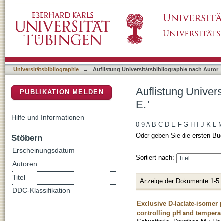
Auflistung Universitätsbibliographie nach Auto
DSpace Repositorium (Manakin basiert)
Universitätsbibliographie
→
Auflistung Universitätsbibliographie nach Autor
Auflistung Univers
PUBLIKATION MELDEN
E."
Hilfe und Informationen
0-9
A
B
C
D
E
F
G
H
I
J
K
L
Oder geben Sie die ersten Bu
Stöbern
Erscheinungsdatum
Sortiert nach:
Autoren
Titel
Anzeige der Dokumente 1-5
DDC-Klassifikation
Exclusive D-lactate-isomer
controlling pH and tempera