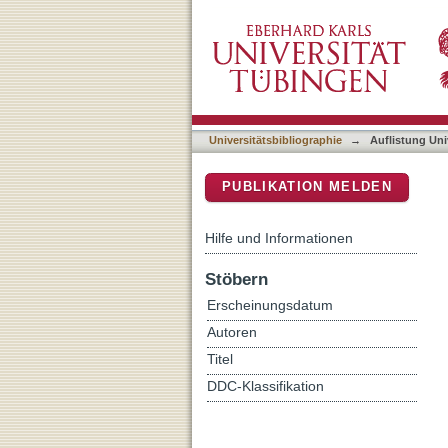
Auflistung Universitätsbib
DSpace Repositorium (Manakin b
Universitätsbibliographie
→
Auflistung Uni
PUBLIKATION MELDEN
Hilfe und Informationen
Stöbern
Erscheinungsdatum
Autoren
Titel
DDC-Klassifikation