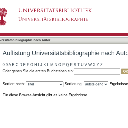
liographie nach Autor "Palazzi, E."
asiert)
versitätsbibliographie nach Autor
Auflistung Universitätsbibliographie nach Auto
0-9
A
B
C
D
E
F
G
H
I
J
K
L
M
N
O
P
Q
R
S
T
U
V
W
X
Y
Z
Oder geben Sie die ersten Buchstaben ein:
Sortiert nach:
Sortierung:
Ergebniss
Für diese Browse-Ansicht gibt es keine Ergebnisse.