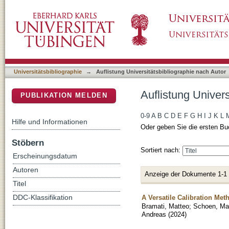
Auflistung Universitätsbibliographie nach Aut
DSpace Repositorium (Manakin basiert)
Universitätsbibliographie
→
Auflistung Universitätsbibliographie nach Autor
Auflistung Univers
PUBLIKATION MELDEN
0-9
A
B
C
D
E
F
G
H
I
J
K
L
Hilfe und Informationen
Oder geben Sie die ersten Bu
Stöbern
Sortiert nach:
Erscheinungsdatum
Autoren
Anzeige der Dokumente 1-1
Titel
A Versatile Calibration M
DDC-Klassifikation
Bramati, Matteo
;
Schoen, Mar
Andreas
(
2024
)