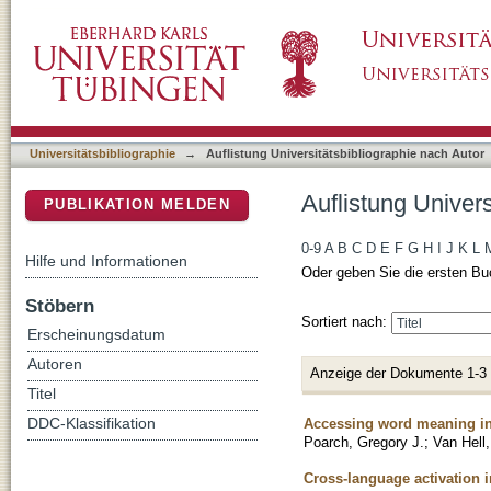
Auflistung Universitätsbibliographie nach Aut
DSpace Repositorium (Manakin basiert)
Universitätsbibliographie
→
Auflistung Universitätsbibliographie nach Autor
Auflistung Univers
PUBLIKATION MELDEN
0-9
A
B
C
D
E
F
G
H
I
J
K
L
Hilfe und Informationen
Oder geben Sie die ersten Bu
Stöbern
Sortiert nach:
Erscheinungsdatum
Autoren
Anzeige der Dokumente 1-3
Titel
Accessing word meaning in
DDC-Klassifikation
Poarch, Gregory J.
;
Van Hell,
Cross-language activation in