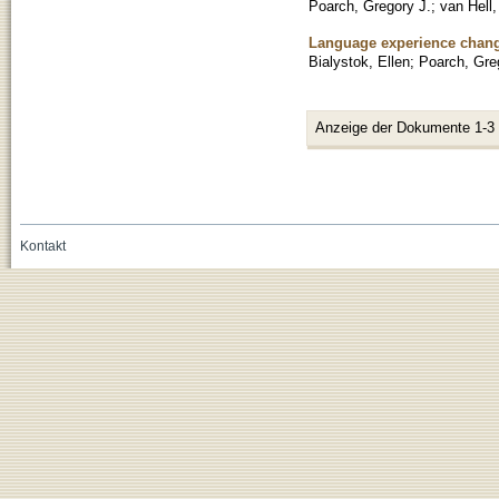
Poarch, Gregory J.
;
van Hell,
Language experience change
Bialystok, Ellen
;
Poarch, Gre
Anzeige der Dokumente 1-3
Kontakt