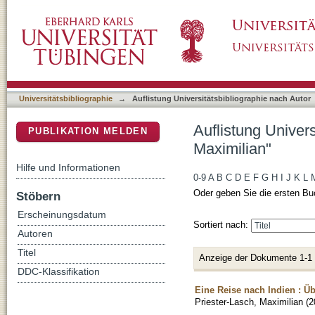
Auflistung Universitätsbibliographie nach Aut
DSpace Repositorium (Manakin basiert)
Universitätsbibliographie
→
Auflistung Universitätsbibliographie nach Autor
Auflistung Univers
PUBLIKATION MELDEN
Maximilian"
Hilfe und Informationen
0-9
A
B
C
D
E
F
G
H
I
J
K
L
Oder geben Sie die ersten Bu
Stöbern
Erscheinungsdatum
Sortiert nach:
Autoren
Titel
Anzeige der Dokumente 1-1
DDC-Klassifikation
Eine Reise nach Indien : Ü
Priester-Lasch, Maximilian
(
2