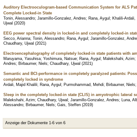
Auditory Electrooculogram-based Communication System for ALS Patie
Complete Locked-in State
Tonin, Alessandro
;
Jaramillo-Gonzalez, Andres
;
Rana, Aygul
;
Khalili-Ardali,
Ujwal
(
2020
)
EEG power spectral density in locked-in and completely locked-in state
Secco, Arianna
;
Tonin, Alessandro
;
Rana, Aygul
;
Jaramillo-Gonzalez, Andr
Chaudhary, Ujwal
(
2021
)
Electroencephalography of completely locked-in state patients with am
Maruyama, Yasuhisa
;
Yoshimura, Natsue
;
Rana, Aygul
;
Malekshahi, Azim
;
Andres
;
Birbaumer, Niels
;
Chaudhary, Ujwal
(
2021
)
Semantic and BCI-performance in completely paralyzed patients: Possibi
completely locked in syndrome
Ardali, Majid Khalili
;
Rana, Aygul
;
Purmohammad, Mehdi
;
Birbaumer, Niels
Sleep in the completely locked-in state (CLIS) in amyotrophic lateral s
Malekshahi, Azim
;
Chaudhary, Ujwal
;
Jaramillo-Gonzalez, Andres
;
Luna, Al
Alessandro
;
Birbaumer, Niels
;
Gais, Steffen
(
2019
)
Anzeige der Dokumente 1-6 von 6