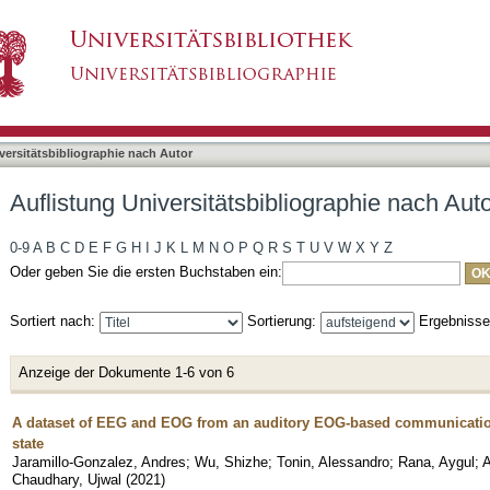
bliographie nach Autor "Rana, Aygul"
asiert)
versitätsbibliographie nach Autor
Auflistung Universitätsbibliographie nach Aut
0-9
A
B
C
D
E
F
G
H
I
J
K
L
M
N
O
P
Q
R
S
T
U
V
W
X
Y
Z
Oder geben Sie die ersten Buchstaben ein:
Sortiert nach:
Sortierung:
Ergebniss
Anzeige der Dokumente 1-6 von 6
A dataset of EEG and EOG from an auditory EOG-based communication 
state
Jaramillo-Gonzalez, Andres
;
Wu, Shizhe
;
Tonin, Alessandro
;
Rana, Aygul
;
A
Chaudhary, Ujwal
(
2021
)