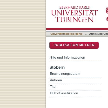
Auflistung Universitätsbi
DSpace Repositorium (Manakin b
Universitätsbibliographie
→
Auflistung Uni
PUBLIKATION MELDEN
Hilfe und Informationen
Stöbern
Erscheinungsdatum
Autoren
Titel
DDC-Klassifikation