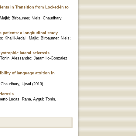
nts in Transition from Locked-in to
 Majid
;
Birbaumer, Niels
;
Chaudhary,
 patients: a longitudinal study
es
;
Khalili-Ardali, Majid
;
Birbaumer, Niels
;
yotrophic lateral sclerosis
Tonin, Alessandro
;
Jaramillo-Gonzalez,
lity of language attrition in
;
Chaudhary, Ujwal
(
2019
)
clerosis
berto Lucas
;
Rana, Aygul
;
Tonin,