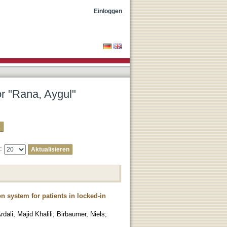
Einloggen
or "Rana, Aygul"
e:
system for patients in locked-in
rdali, Majid Khalili
;
Birbaumer, Niels
;