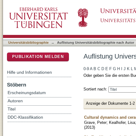
Auflistung Universitätsbibliographie nach Aut
DSpace Repositorium (Manakin basiert)
Universitätsbibliographie
→
Auflistung Universitätsbibliographie nach Autor
Auflistung Univers
PUBLIKATION MELDEN
0-9
A
B
C
D
E
F
G
H
I
J
K
L
Hilfe und Informationen
Oder geben Sie die ersten Bu
Stöbern
Sortiert nach:
Erscheinungsdatum
Autoren
Anzeige der Dokumente 1-2
Titel
Cultural dynamics and cera
DDC-Klassifikation
Grave, Peter
;
Kealhofer, Lisa
(
2013
)