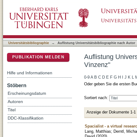
Auflistung Universitätsbibliographie nach Au
DSpace Repositorium (Manakin basiert)
Universitätsbibliographie
→
Auflistung Universitätsbibliographie nach Autor
Auflistung Univer
PUBLIKATION MELDEN
Vinzenz"
Hilfe und Informationen
0-9
A
B
C
D
E
F
G
H
I
J
K
L
Oder geben Sie die ersten Bu
Stöbern
Erscheinungsdatum
Sortiert nach:
Autoren
Titel
Anzeige der Dokumente 1-1
DDC-Klassifikation
Spacialist - a virtual resea
Lang, Matthias
;
Derntl, Micha
David
(
2020
)