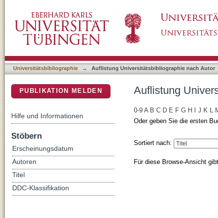
Auflistung Universitätsbibliographie nach A
DSpace Repositorium (Manakin basiert)
Universitätsbibliographie
→
Auflistung Universitätsbibliographie nach Autor
Auflistung Univer
PUBLIKATION MELDEN
0-9
A
B
C
D
E
F
G
H
I
J
K
L
Hilfe und Informationen
Oder geben Sie die ersten Bu
Stöbern
Sortiert nach:
Erscheinungsdatum
Für diese Browse-Ansicht gib
Autoren
Titel
DDC-Klassifikation