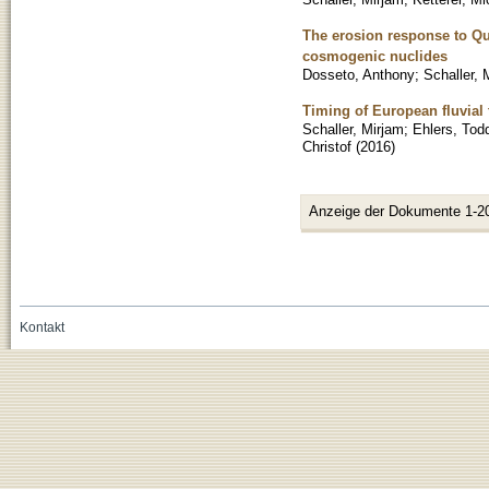
The erosion response to Qu
cosmogenic nuclides
Dosseto, Anthony
;
Schaller, 
Timing of European fluvial
Schaller, Mirjam
;
Ehlers, Tod
Christof
(
2016
)
Anzeige der Dokumente 1-2
Kontakt