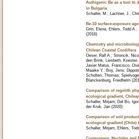
Authigenic Be as a tool to 
in Bulgaria
Schaller, M.
;
Lachner, J.
;
Chri
Be-10 surface-exposure age 
Grin, Elena
;
Ehlers, Todd A.
;
(
2016
)
Chemistry and microbiology 
Chilean Coastal Cordillera
Oeser, Ralf A.
;
Stroncik, Nico
den Brink, Liesbeth
;
Koester,
Javier Matus, Francisco
;
Ose
Maaike Y.
;
Boy, Jens
;
Dippol
Scholten, Thomas
;
Spielvoge
Blanckenburg, Friedhelm
(
20
Comparison of regolith phys
ecological gradient, Chilean
Schaller, Mirjam
;
Dal Bo, Igor
der Kruk, Jan
(
2020
)
Comparison of soil product
ecological gradient (Chile)
Schaller, Mirjam
;
Ehlers, Tod
Cosmogenic Nuclides and E