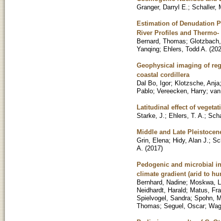
Granger, Darryl E.
;
Schaller, 
Estimation of Denudation P
River Profiles and Thermo
Bernard, Thomas
;
Glotzbach,
Yanqing
;
Ehlers, Todd A.
(
20
Geophysical imaging of rego
coastal cordillera
Dal Bo, Igor
;
Klotzsche, Anja
Pablo
;
Vereecken, Harry
;
van
Latitudinal effect of veget
Starke, J.
;
Ehlers, T. A.
;
Scha
Middle and Late Pleistocene
Grin, Elena
;
Hidy, Alan J.
;
Sc
A.
(
2017
)
Pedogenic and microbial int
climate gradient (arid to hu
Bernhard, Nadine
;
Moskwa, L
Neidhardt, Harald
;
Matus, Fr
Spielvogel, Sandra
;
Spohn, M
Thomas
;
Seguel, Oscar
;
Wagn