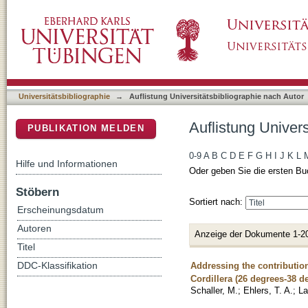
Auflistung Universitätsbibliographie nach Aut
DSpace Repositorium (Manakin basiert)
Universitätsbibliographie
→
Auflistung Universitätsbibliographie nach Autor
Auflistung Univers
PUBLIKATION MELDEN
0-9
A
B
C
D
E
F
G
H
I
J
K
L
Hilfe und Informationen
Oder geben Sie die ersten Bu
Stöbern
Sortiert nach:
Erscheinungsdatum
Autoren
Anzeige der Dokumente 1-2
Titel
Addressing the contribution
DDC-Klassifikation
Cordillera (26 degrees-38 d
Schaller, M.
;
Ehlers, T. A.
;
La