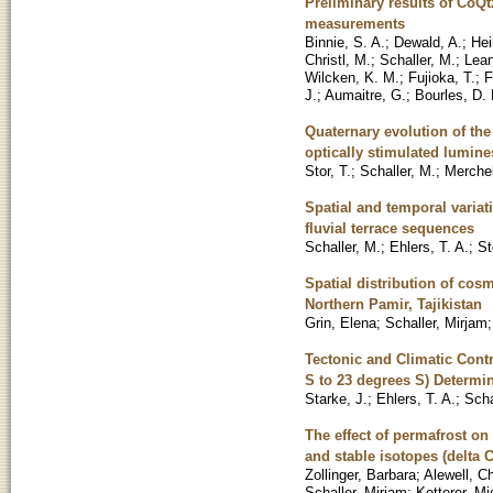
Preliminary results of CoQtz
measurements
Binnie, S. A.
;
Dewald, A.
;
Hei
Christl, M.
;
Schaller, M.
;
Lean
Wilcken, K. M.
;
Fujioka, T.
;
F
J.
;
Aumaitre, G.
;
Bourles, D. 
Quaternary evolution of th
optically stimulated lumin
Stor, T.
;
Schaller, M.
;
Merchel
Spatial and temporal varia
fluvial terrace sequences
Schaller, M.
;
Ehlers, T. A.
;
St
Spatial distribution of co
Northern Pamir, Tajikistan
Grin, Elena
;
Schaller, Mirjam
Tectonic and Climatic Contr
S to 23 degrees S) Determ
Starke, J.
;
Ehlers, T. A.
;
Scha
The effect of permafrost on
and stable isotopes (delta 
Zollinger, Barbara
;
Alewell, Ch
Schaller, Mirjam
;
Ketterer, Mi