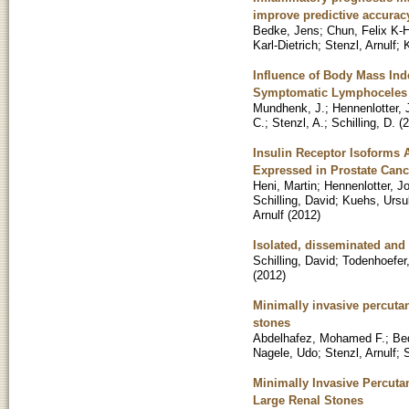
improve predictive accurac
Bedke, Jens
;
Chun, Felix K-
Karl-Dietrich
;
Stenzl, Arnulf
;
Influence of Body Mass In
Symptomatic Lymphoceles a
Mundhenk, J.
;
Hennenlotter, 
C.
;
Stenzl, A.
;
Schilling, D.
(
2
Insulin Receptor Isoforms A
Expressed in Prostate Canc
Heni, Martin
;
Hennenlotter, J
Schilling, David
;
Kuehs, Ursu
Arnulf
(
2012
)
Isolated, disseminated and 
Schilling, David
;
Todenhoefer
(
2012
)
Minimally invasive percutan
stones
Abdelhafez, Mohamed F.
;
Be
Nagele, Udo
;
Stenzl, Arnulf
;
S
Minimally Invasive Percut
Large Renal Stones