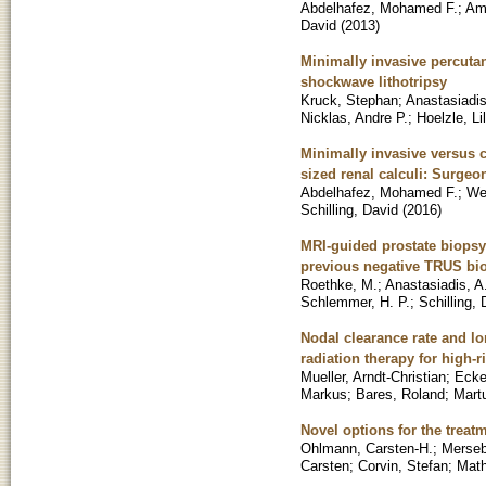
Abdelhafez, Mohamed F.
;
Am
David
(
2013
)
Minimally invasive percutan
shockwave lithotripsy
Kruck, Stephan
;
Anastasiadis
Nicklas, Andre P.
;
Hoelzle, Lil
Minimally invasive versus c
sized renal calculi: Surgeo
Abdelhafez, Mohamed F.
;
We
Schilling, David
(
2016
)
MRI-guided prostate biopsy d
previous negative TRUS bi
Roethke, M.
;
Anastasiadis, A
Schlemmer, H. P.
;
Schilling, 
Nodal clearance rate and lo
radiation therapy for high-r
Mueller, Arndt-Christian
;
Ecke
Markus
;
Bares, Roland
;
Mart
Novel options for the treatm
Ohlmann, Carsten-H.
;
Merseb
Carsten
;
Corvin, Stefan
;
Math