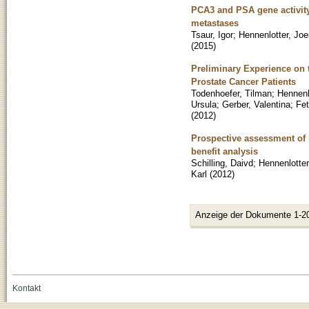
PCA3 and PSA gene activity
metastases
Tsaur, Igor
;
Hennenlotter, Joe
(
2015
)
Preliminary Experience on t
Prostate Cancer Patients
Todenhoefer, Tilman
;
Hennenl
Ursula
;
Gerber, Valentina
;
Fet
(
2012
)
Prospective assessment of h
benefit analysis
Schilling, Daivd
;
Hennenlotter
Karl
(
2012
)
Anzeige der Dokumente 1-2
Kontakt