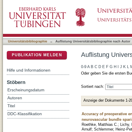
Auflistung Universitätsbibliographie nach Auto
DSpace Repositorium (Manakin basiert)
Universitätsbibliographie
→
Auflistung Universitätsbibliographie nach Autor
Auflistung Univers
PUBLIKATION MELDEN
0-9
A
B
C
D
E
F
G
H
I
J
K
L
Hilfe und Informationen
Oder geben Sie die ersten Bu
Stöbern
Sortiert nach:
Erscheinungsdatum
Autoren
Anzeige der Dokumente 1-2
Titel
Accuracy of preoperative en
DDC-Klassifikation
neurovascular bundle spari
Roethke, Matthias C.
;
Lichy,
Arnulf
;
Schlemmer, Heinz-Pet