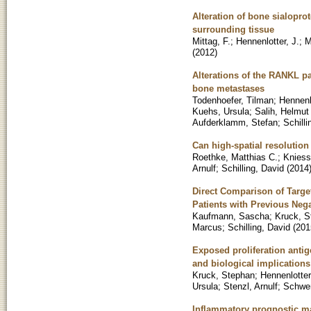
Alteration of bone sialopro
surrounding tissue
Mittag, F.
;
Hennenlotter, J.
;
M
(
2012
)
Alterations of the RANKL p
bone metastases
Todenhoefer, Tilman
;
Hennenl
Kuehs, Ursula
;
Salih, Helmut
Aufderklamm, Stefan
;
Schilli
Can high-spatial resolution
Roethke, Matthias C.
;
Kniess
Arnulf
;
Schilling, David
(
2014
Direct Comparison of Targe
Patients with Previous Nega
Kaufmann, Sascha
;
Kruck, S
Marcus
;
Schilling, David
(
201
Exposed proliferation antig
and biological implications
Kruck, Stephan
;
Hennenlotter
Ursula
;
Stenzl, Arnulf
;
Schwen
Inflammatory prognostic mar