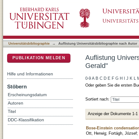
Auflistung Universitätsbibliographie nach Aut
DSpace Repositorium (Manakin basiert)
Universitätsbibliographie
→
Auflistung Universitätsbibliographie nach Autor
Auflistung Univers
PUBLIKATION MELDEN
Gerald"
Hilfe und Informationen
0-9
A
B
C
D
E
F
G
H
I
J
K
L
Oder geben Sie die ersten Bu
Stöbern
Erscheinungsdatum
Sortiert nach:
Autoren
Titel
Anzeige der Dokumente 1-1
DDC-Klassifikation
Bose-Einstein condensation
Ott, Herwig
;
Fortágh, József