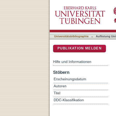
Auflistung Universitätsbib
DSpace Repositorium (Manakin b
Universitätsbibliographie
→
Auflistung Uni
PUBLIKATION MELDEN
Hilfe und Informationen
Stöbern
Erscheinungsdatum
Autoren
Titel
DDC-Klassifikation