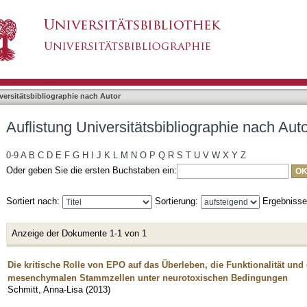
liographie nach Autor "Schmitt, Anna-Lisa"
asiert)
versitätsbibliographie nach Autor
Auflistung Universitätsbibliographie nach Aut
0-9
A
B
C
D
E
F
G
H
I
J
K
L
M
N
O
P
Q
R
S
T
U
V
W
X
Y
Z
Oder geben Sie die ersten Buchstaben ein:
Sortiert nach:
Sortierung:
Ergebniss
Anzeige der Dokumente 1-1 von 1
Die kritische Rolle von EPO auf das Überleben, die Funktionalität und
mesenchymalen Stammzellen unter neurotoxischen Bedingungen
Schmitt, Anna-Lisa
(
2013
)