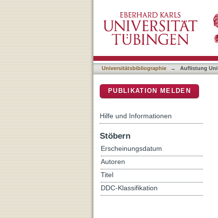
Auflistung Universitätsbib
DSpace Repositorium (Manakin b
Universitätsbibliographie
→
Auflistung Uni
PUBLIKATION MELDEN
Hilfe und Informationen
Stöbern
Erscheinungsdatum
Autoren
Titel
DDC-Klassifikation