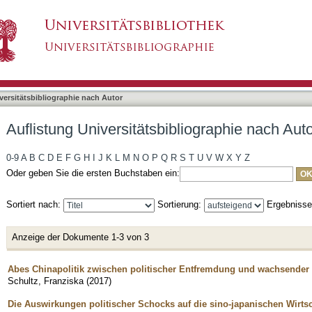
liographie nach Autor "Schultz, Franziska"
asiert)
versitätsbibliographie nach Autor
Auflistung Universitätsbibliographie nach Aut
0-9
A
B
C
D
E
F
G
H
I
J
K
L
M
N
O
P
Q
R
S
T
U
V
W
X
Y
Z
Oder geben Sie die ersten Buchstaben ein:
Sortiert nach:
Sortierung:
Ergebniss
Anzeige der Dokumente 1-3 von 3
Abes Chinapolitik zwischen politischer Entfremdung und wachsender w
Schultz, Franziska
(
2017
)
Die Auswirkungen politischer Schocks auf die sino-japanischen Wirts