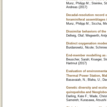
Munz, Philipp M.
;
Steinke, S
Andreas
(
2017
)
Decadal-resolution record o
foraminiferal assemblages 
Munz, Philipp M.
;
Siccha, Mi
Dissimilar behaviors of th
Dellwig, Olaf
;
Wegwerth, Antj
Distinct oxygenation modes 
Burdanowitz, Nicole
;
Schmied
End-member modelling as a 
Beuscher, Sarah
;
Krueger, St
Hartmut
(
2017
)
Evaluation of environmental
Thermal Power Station, Mah
Basavaiah, N.
;
Blaha, U.
;
Das
Genetic diversity and ecolo
quinqueloba and Neoglobo
Darling, Kate F.
;
Wade, Chris
Samereh
;
Kurasawa, Atsushi