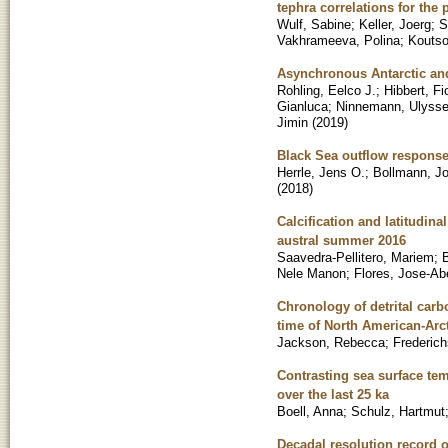
tephra correlations for the 
Wulf, Sabine
;
Keller, Joerg
;
S
Vakhrameeva, Polina
;
Koutso
Asynchronous Antarctic and 
Rohling, Eelco J.
;
Hibbert, Fi
Gianluca
;
Ninnemann, Ulyss
Jimin
(
2019
)
Black Sea outflow response
Herrle, Jens O.
;
Bollmann, J
(
2018
)
Calcification and latitudin
austral summer 2016
Saavedra-Pellitero, Mariem
;
Nele Manon
;
Flores, Jose-Ab
Chronology of detrital carb
time of North American-Arct
Jackson, Rebecca
;
Frederic
Contrasting sea surface te
over the last 25 ka
Boell, Anna
;
Schulz, Hartmut
Decadal resolution record 