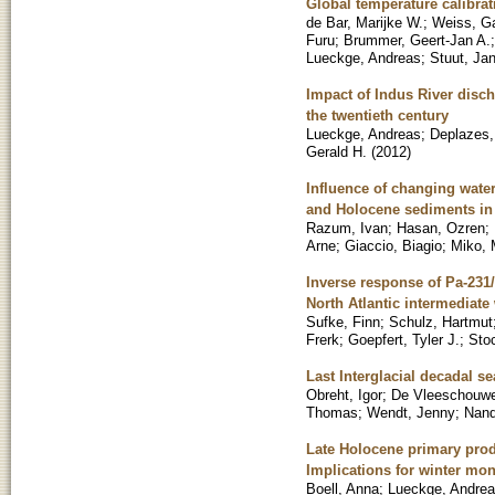
Global temperature calibrat
de Bar, Marijke W.
;
Weiss, Ga
Furu
;
Brummer, Geert-Jan A.
Lueckge, Andreas
;
Stuut, Ja
Impact of Indus River disch
the twentieth century
Lueckge, Andreas
;
Deplazes
Gerald H.
(
2012
)
Influence of changing water
and Holocene sediments in 
Razum, Ivan
;
Hasan, Ozren
;
Arne
;
Giaccio, Biagio
;
Miko, 
Inverse response of Pa-231/T
North Atlantic intermediate
Sufke, Finn
;
Schulz, Hartmut
Frerk
;
Goepfert, Tyler J.
;
Sto
Last Interglacial decadal se
Obreht, Igor
;
De Vleeschouwe
Thomas
;
Wendt, Jenny
;
Nand
Late Holocene primary produ
Implications for winter mon
Boell, Anna
;
Lueckge, Andre