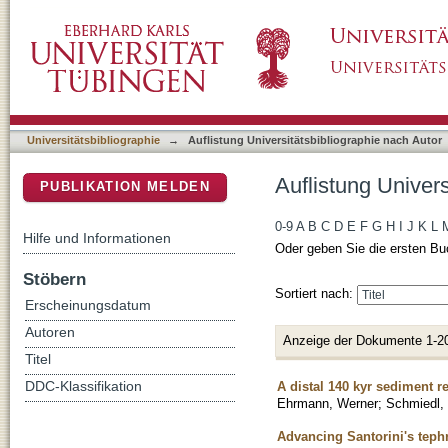
Auflistung Universitätsbibliographie nach Au
DSpace Repositorium (Manakin basiert)
Universitätsbibliographie
→
Auflistung Universitätsbibliographie nach Autor
Auflistung Univer
PUBLIKATION MELDEN
0-9
A
B
C
D
E
F
G
H
I
J
K
L
Hilfe und Informationen
Oder geben Sie die ersten Bu
Stöbern
Sortiert nach:
Erscheinungsdatum
Autoren
Anzeige der Dokumente 1-2
Titel
A distal 140 kyr sediment r
DDC-Klassifikation
Ehrmann, Werner
;
Schmiedl,
Advancing Santorini's teph