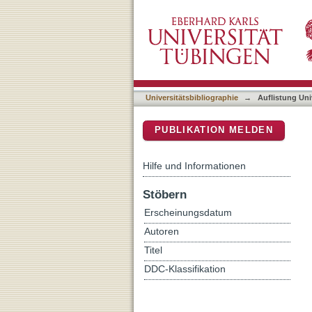
Auflistung Universitätsbib
DSpace Repositorium (Manakin b
Universitätsbibliographie
→
Auflistung Uni
PUBLIKATION MELDEN
Hilfe und Informationen
Stöbern
Erscheinungsdatum
Autoren
Titel
DDC-Klassifikation