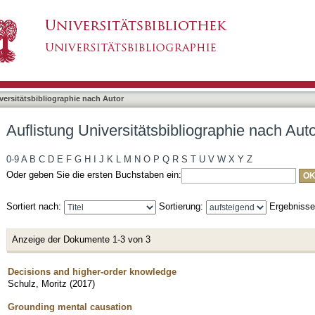
liographie nach Autor "Schulz, Moritz"
asiert)
versitätsbibliographie nach Autor
Auflistung Universitätsbibliographie nach Auto
0-9
A
B
C
D
E
F
G
H
I
J
K
L
M
N
O
P
Q
R
S
T
U
V
W
X
Y
Z
Oder geben Sie die ersten Buchstaben ein:
Sortiert nach:
Sortierung:
Ergebniss
Anzeige der Dokumente 1-3 von 3
Decisions and higher-order knowledge
Schulz, Moritz
(
2017
)
Grounding mental causation