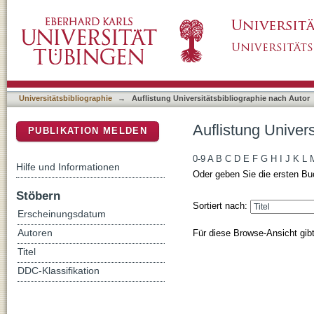
Auflistung Universitätsbibliographie nach Au
DSpace Repositorium (Manakin basiert)
Universitätsbibliographie
→
Auflistung Universitätsbibliographie nach Autor
Auflistung Univer
PUBLIKATION MELDEN
0-9
A
B
C
D
E
F
G
H
I
J
K
L
Hilfe und Informationen
Oder geben Sie die ersten Bu
Stöbern
Sortiert nach:
Erscheinungsdatum
Für diese Browse-Ansicht gib
Autoren
Titel
DDC-Klassifikation