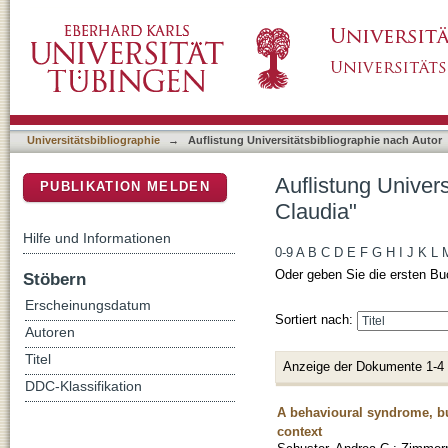
Auflistung Universitätsbibliographie nach Au
DSpace Repositorium (Manakin basiert)
Universitätsbibliographie
→
Auflistung Universitätsbibliographie nach Autor
Auflistung Univer
PUBLIKATION MELDEN
Claudia"
Hilfe und Informationen
0-9
A
B
C
D
E
F
G
H
I
J
K
L
Oder geben Sie die ersten Bu
Stöbern
Erscheinungsdatum
Sortiert nach:
Autoren
Titel
Anzeige der Dokumente 1-4
DDC-Klassifikation
A behavioural syndrome, but 
context