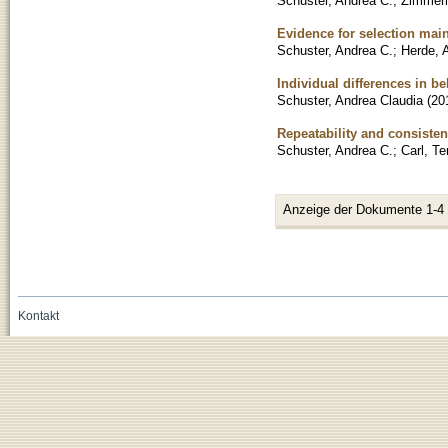
Schuster, Andrea C.
;
Zimmer
Evidence for selection main
Schuster, Andrea C.
;
Herde, 
Individual differences in b
Schuster, Andrea Claudia
(
20
Repeatability and consisten
Schuster, Andrea C.
;
Carl, Te
Anzeige der Dokumente 1-4
Kontakt