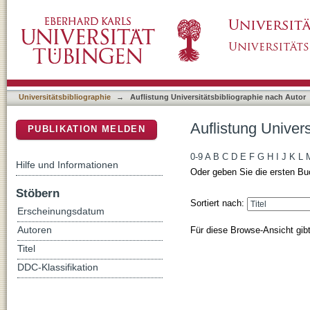
Auflistung Universitätsbibliographie nach Auto
DSpace Repositorium (Manakin basiert)
Universitätsbibliographie
→
Auflistung Universitätsbibliographie nach Autor
Auflistung Univers
PUBLIKATION MELDEN
0-9
A
B
C
D
E
F
G
H
I
J
K
L
Hilfe und Informationen
Oder geben Sie die ersten Bu
Stöbern
Sortiert nach:
Erscheinungsdatum
Für diese Browse-Ansicht gib
Autoren
Titel
DDC-Klassifikation