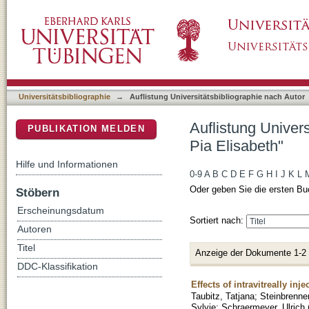
Auflistung Universitätsbibliographie nach Aut
DSpace Repositorium (Manakin basiert)
Universitätsbibliographie
→
Auflistung Universitätsbibliographie nach Autor
Auflistung Univers
PUBLIKATION MELDEN
Pia Elisabeth"
Hilfe und Informationen
0-9
A
B
C
D
E
F
G
H
I
J
K
L
Oder geben Sie die ersten Bu
Stöbern
Erscheinungsdatum
Sortiert nach:
Autoren
Titel
Anzeige der Dokumente 1-2
DDC-Klassifikation
Effects of intravitreally inj
Taubitz, Tatjana
;
Steinbrenner
Sylvie
;
Schraermeyer, Ulrich