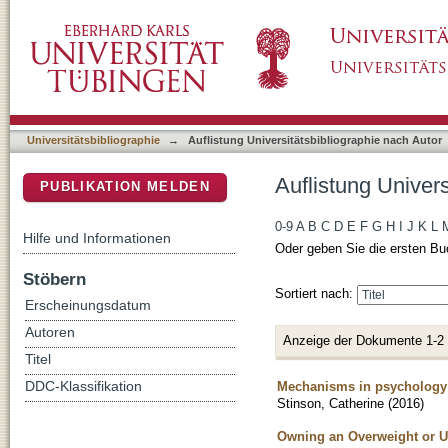
Auflistung Universitätsbibliographie nach Aut
DSpace Repositorium (Manakin basiert)
Universitätsbibliographie
→
Auflistung Universitätsbibliographie nach Autor
Auflistung Univers
PUBLIKATION MELDEN
0-9
A
B
C
D
E
F
G
H
I
J
K
L
Hilfe und Informationen
Oder geben Sie die ersten Bu
Stöbern
Sortiert nach:
Erscheinungsdatum
Autoren
Anzeige der Dokumente 1-2
Titel
Mechanisms in psychology: 
DDC-Klassifikation
Stinson, Catherine
(
2016
)
Owning an Overweight or Un