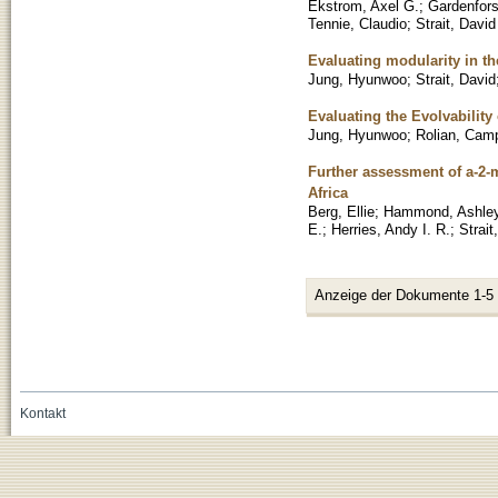
Ekstrom, Axel G.
;
Gardenfors
Tennie, Claudio
;
Strait, David
Evaluating modularity in t
Jung, Hyunwoo
;
Strait, David
Evaluating the Evolvabilit
Jung, Hyunwoo
;
Rolian, Camp
Further assessment of a-2-
Africa
Berg, Ellie
;
Hammond, Ashley
E.
;
Herries, Andy I. R.
;
Strait
Anzeige der Dokumente 1-5
Kontakt