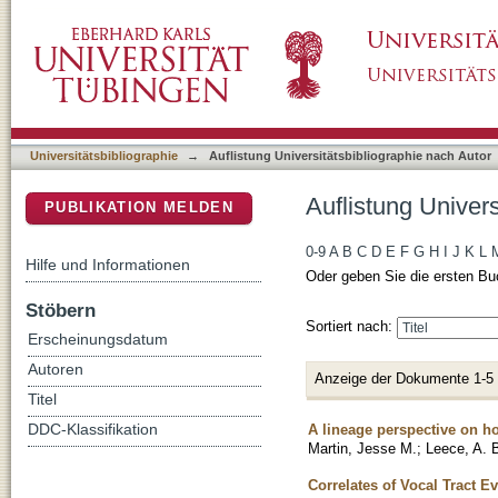
Auflistung Universitätsbibliographie nach Auto
DSpace Repositorium (Manakin basiert)
Universitätsbibliographie
→
Auflistung Universitätsbibliographie nach Autor
Auflistung Univers
PUBLIKATION MELDEN
0-9
A
B
C
D
E
F
G
H
I
J
K
L
Hilfe und Informationen
Oder geben Sie die ersten Bu
Stöbern
Sortiert nach:
Erscheinungsdatum
Autoren
Anzeige der Dokumente 1-5
Titel
A lineage perspective on 
DDC-Klassifikation
Martin, Jesse M.
;
Leece, A. 
Correlates of Vocal Tract E