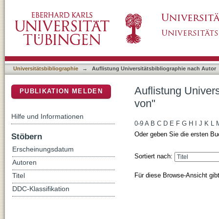
Auflistung Universitätsbibliographie nach Aut
DSpace Repositorium (Manakin basiert)
Universitätsbibliographie
→
Auflistung Universitätsbibliographie nach Autor
Auflistung Univers
PUBLIKATION MELDEN
von"
Hilfe und Informationen
0-9
A
B
C
D
E
F
G
H
I
J
K
L
Oder geben Sie die ersten Bu
Stöbern
Erscheinungsdatum
Sortiert nach:
Autoren
Für diese Browse-Ansicht gib
Titel
DDC-Klassifikation