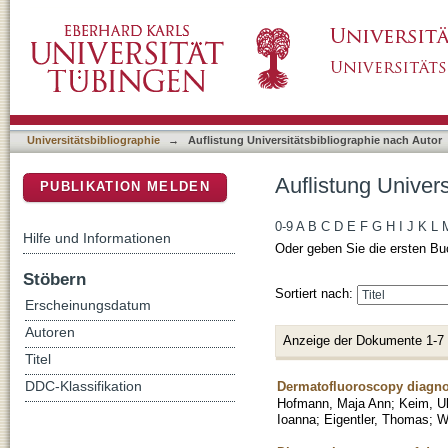
Auflistung Universitätsbibliographie nach Au
DSpace Repositorium (Manakin basiert)
Universitätsbibliographie
→
Auflistung Universitätsbibliographie nach Autor
Auflistung Univer
PUBLIKATION MELDEN
0-9
A
B
C
D
E
F
G
H
I
J
K
L
Hilfe und Informationen
Oder geben Sie die ersten Bu
Stöbern
Sortiert nach:
Erscheinungsdatum
Autoren
Anzeige der Dokumente 1-7
Titel
Dermatofluoroscopy diagnos
DDC-Klassifikation
Hofmann, Maja Ann
;
Keim, Ul
Ioanna
;
Eigentler, Thomas
;
W