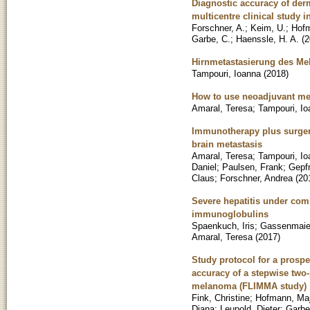
Diagnostic accuracy of der
multicentre clinical study 
Forschner, A.
;
Keim, U.
;
Hof
Garbe, C.
;
Haenssle, H. A.
(
2
Hirnmetastasierung des Me
Tampouri, Ioanna
(
2018
)
How to use neoadjuvant me
Amaral, Teresa
;
Tampouri, Io
Immunotherapy plus surgery
brain metastasis
Amaral, Teresa
;
Tampouri, Io
Daniel
;
Paulsen, Frank
;
Gepfn
Claus
;
Forschner, Andrea
(
20
Severe hepatitis under com
immunoglobulins
Spaenkuch, Iris
;
Gassenmaier
Amaral, Teresa
(
2017
)
Study protocol for a prospec
accuracy of a stepwise two
melanoma (FLIMMA study)
Fink, Christine
;
Hofmann, Ma
Diana
;
Leupold, Dieter
;
Garbe