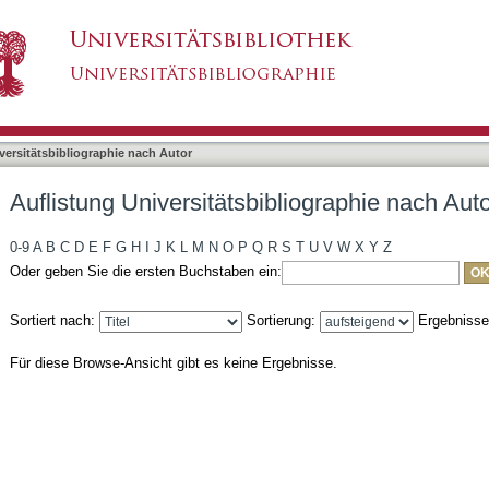
liographie nach Autor "Tausch, Kathrin"
asiert)
versitätsbibliographie nach Autor
Auflistung Universitätsbibliographie nach Aut
0-9
A
B
C
D
E
F
G
H
I
J
K
L
M
N
O
P
Q
R
S
T
U
V
W
X
Y
Z
Oder geben Sie die ersten Buchstaben ein:
Sortiert nach:
Sortierung:
Ergebniss
Für diese Browse-Ansicht gibt es keine Ergebnisse.