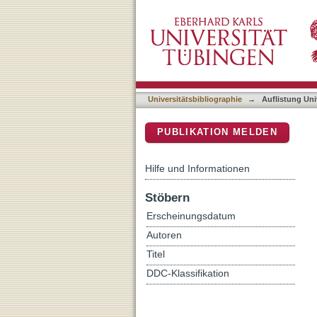
Auflistung Universitätsbib
DSpace Repositorium (Manakin b
Universitätsbibliographie
→
Auflistung Uni
PUBLIKATION MELDEN
Hilfe und Informationen
Stöbern
Erscheinungsdatum
Autoren
Titel
DDC-Klassifikation