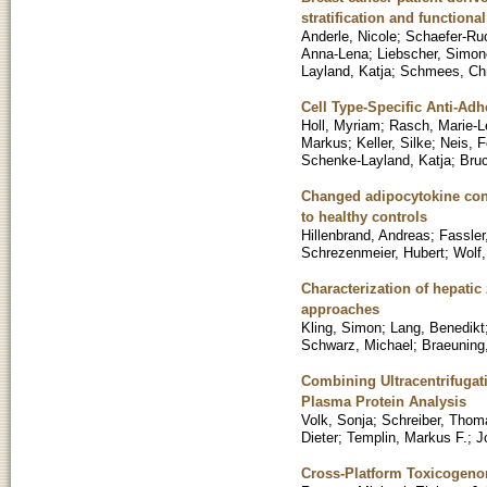
stratification and functiona
Anderle, Nicole
;
Schaefer-Ruo
Anna-Lena
;
Liebscher, Simon
Layland, Katja
;
Schmees, Chr
Cell Type-Specific Anti-Adh
Holl, Myriam
;
Rasch, Marie-L
Markus
;
Keller, Silke
;
Neis, F
Schenke-Layland, Katja
;
Bruc
Changed adipocytokine conc
to healthy controls
Hillenbrand, Andreas
;
Fassler
Schrezenmeier, Hubert
;
Wolf,
Characterization of hepati
approaches
Kling, Simon
;
Lang, Benedikt
Schwarz, Michael
;
Braeuning,
Combining Ultracentrifugat
Plasma Protein Analysis
Volk, Sonja
;
Schreiber, Thom
Dieter
;
Templin, Markus F.
;
J
Cross-Platform Toxicogenom