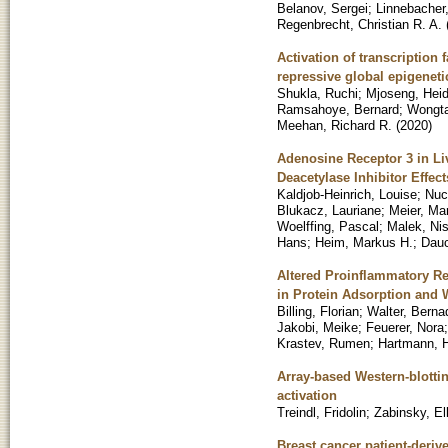
Belanov, Sergei
;
Linnebacher
Regenbrecht, Christian R. A.
Activation of transcription 
repressive global epigenet
Shukla, Ruchi
;
Mjoseng, Heid
Ramsahoye, Bernard
;
Wongt
Meehan, Richard R.
(
2020
)
Adenosine Receptor 3 in Li
Deacetylase Inhibitor Effect
Kaldjob-Heinrich, Louise
;
Nuc
Blukacz, Lauriane
;
Meier, Ma
Woelffing, Pascal
;
Malek, Nis
Hans
;
Heim, Markus H.
;
Dauc
Altered Proinflammatory Re
in Protein Adsorption and W
Billing, Florian
;
Walter, Berna
Jakobi, Meike
;
Feuerer, Nora
Krastev, Rumen
;
Hartmann, 
Array-based Western-blottin
activation
Treindl, Fridolin
;
Zabinsky, El
Breast cancer patient-deri