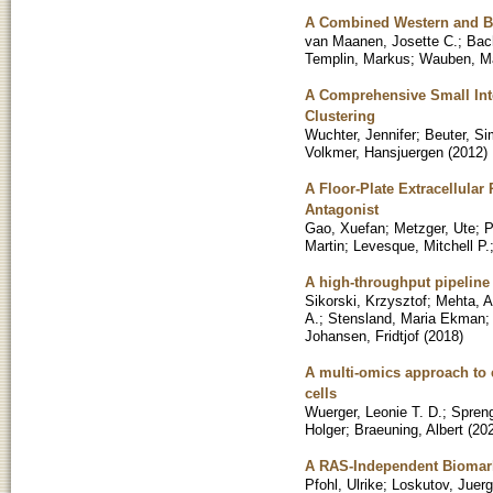
A Combined Western and Bea
van Maanen, Josette C.
;
Bac
Templin, Markus
;
Wauben, Ma
A Comprehensive Small Inte
Clustering
Wuchter, Jennifer
;
Beuter, S
Volkmer, Hansjuergen
(
2012
)
A Floor-Plate Extracellular 
Antagonist
Gao, Xuefan
;
Metzger, Ute
;
P
Martin
;
Levesque, Mitchell P.
A high-throughput pipeline 
Sikorski, Krzysztof
;
Mehta, A
A.
;
Stensland, Maria Ekman
Johansen, Fridtjof
(
2018
)
A multi-omics approach to
cells
Wuerger, Leonie T. D.
;
Spreng
Holger
;
Braeuning, Albert
(
20
A RAS-Independent Biomarke
Pfohl, Ulrike
;
Loskutov, Juer