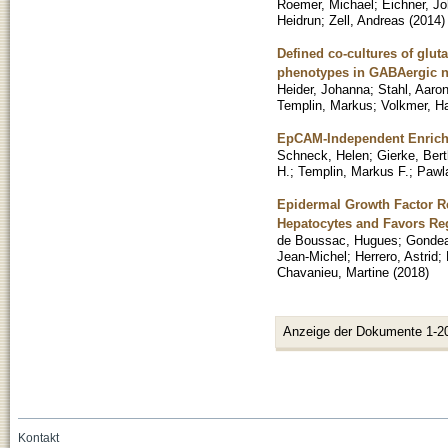
Roemer, Michael
;
Eichner, J
Heidrun
;
Zell, Andreas
(
2014
)
Defined co-cultures of glu
phenotypes in GABAergic 
Heider, Johanna
;
Stahl, Aaro
Templin, Markus
;
Volkmer, H
EpCAM-Independent Enrichme
Schneck, Helen
;
Gierke, Bert
H.
;
Templin, Markus F.
;
Pawl
Epidermal Growth Factor R
Hepatocytes and Favors Re
de Boussac, Hugues
;
Gondea
Jean-Michel
;
Herrero, Astrid
;
Chavanieu, Martine
(
2018
)
Anzeige der Dokumente 1-2
Kontakt