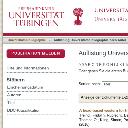
Auflistung Universitätsbibliographie nach Aut
DSpace Repositorium (Manakin basiert)
Universitätsbibliographie
→
Auflistung Universitätsbibliographie nach Autor
Auflistung Univers
PUBLIKATION MELDEN
0-9
A
B
C
D
E
F
G
H
I
J
K
L
Hilfe und Informationen
Oder geben Sie die ersten Bu
Stöbern
Sortiert nach:
Erscheinungsdatum
Autoren
Anzeige der Dokumente 1-2
Titel
A bead-based western for hi
DDC-Klassifikation
Treindl, Fridolin
;
Ruprecht, B
Thomas O.
;
Kling, Simon
;
Po
(
2016
)