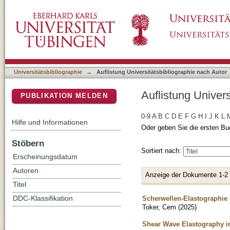
Auflistung Universitätsbibliographie nach Au
DSpace Repositorium (Manakin basiert)
Universitätsbibliographie
→
Auflistung Universitätsbibliographie nach Autor
Auflistung Univer
PUBLIKATION MELDEN
0-9
A
B
C
D
E
F
G
H
I
J
K
L
Hilfe und Informationen
Oder geben Sie die ersten Bu
Stöbern
Sortiert nach:
Erscheinungsdatum
Autoren
Anzeige der Dokumente 1-2
Titel
Scherwellen-Elastographie b
DDC-Klassifikation
Toker, Cem
(
2025
)
Shear Wave Elastography in