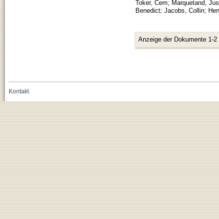
Toker, Cem
;
Marquetand, Jus
Benedict
;
Jacobs, Collin
;
Hen
Anzeige der Dokumente 1-2
Kontakt