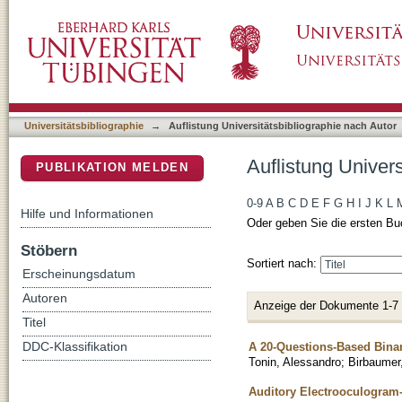
Auflistung Universitätsbibliographie nach Aut
DSpace Repositorium (Manakin basiert)
Universitätsbibliographie
→
Auflistung Universitätsbibliographie nach Autor
Auflistung Univers
PUBLIKATION MELDEN
0-9
A
B
C
D
E
F
G
H
I
J
K
L
Hilfe und Informationen
Oder geben Sie die ersten Bu
Stöbern
Sortiert nach:
Erscheinungsdatum
Autoren
Anzeige der Dokumente 1-7
Titel
A 20-Questions-Based Bina
DDC-Klassifikation
Tonin, Alessandro
;
Birbaumer,
Auditory Electrooculogram-