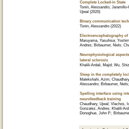
Complete Locked-in State
Tonin, Alessandro
;
Jaramillo
Ujwal
(
2020
)
Binary communication techn
Tonin, Alessandro
(
2022
)
Electroencephalography of c
Maruyama, Yasuhisa
;
Yoshim
Andres
;
Birbaumer, Niels
;
Cha
Neurophysiological aspects
lateral sclerosis
Khalili-Ardali, Majid
;
Wu, Shi
Sleep in the completely lock
Malekshahi, Azim
;
Chaudhary
Alessandro
;
Birbaumer, Niels
Spelling interface using int
neurofeedback training
Chaudhary, Ujwal
;
Vlachos, I
Gonzalez, Andres
;
Khalili-Ard
Donoghue, John P.
;
Birbaumer