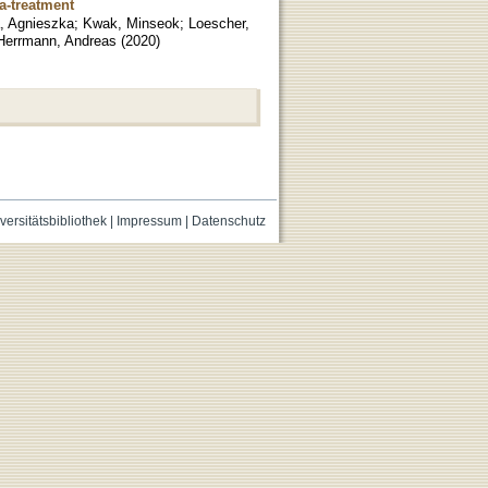
a-treatment
, Agnieszka
;
Kwak, Minseok
;
Loescher,
Herrmann, Andreas
(
2020
)
versitätsbibliothek
|
Impressum
|
Datenschutz