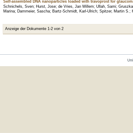
Self-assembled DNA nanoparticles loaded with travoprost for glaucom
Schnichels, Sven
;
Hurst, Jose
;
de Vries, Jan Willem
;
Ullah, Sami
;
Gruszka
Marina
;
Dammeier, Sascha
;
Bartz-Schmidt, Karl-Ulrich
;
Spitzer, Martin S.
;
Anzeige der Dokumente 1-2 von 2
Uni