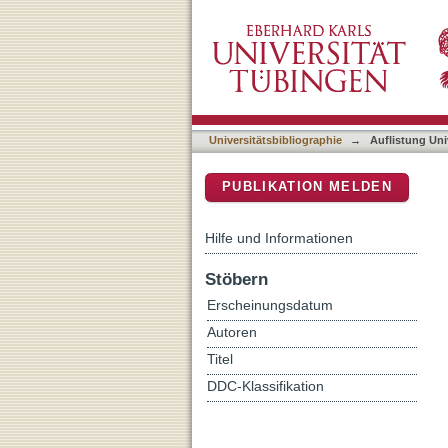
Auflistung Universitätsbib
DSpace Repositorium (Manakin b
Universitätsbibliographie
→
Auflistung Uni
PUBLIKATION MELDEN
Hilfe und Informationen
Stöbern
Erscheinungsdatum
Autoren
Titel
DDC-Klassifikation