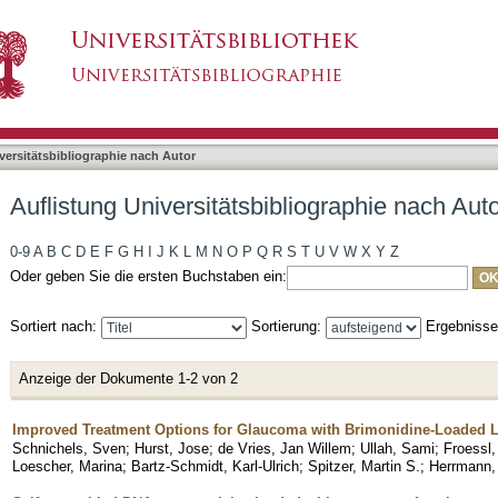
liographie nach Autor "Ullah, Sami"
asiert)
versitätsbibliographie nach Autor
Auflistung Universitätsbibliographie nach Aut
0-9
A
B
C
D
E
F
G
H
I
J
K
L
M
N
O
P
Q
R
S
T
U
V
W
X
Y
Z
Oder geben Sie die ersten Buchstaben ein:
Sortiert nach:
Sortierung:
Ergebniss
Anzeige der Dokumente 1-2 von 2
Improved Treatment Options for Glaucoma with Brimonidine-Loaded L
Schnichels, Sven
;
Hurst, Jose
;
de Vries, Jan Willem
;
Ullah, Sami
;
Froessl,
Loescher, Marina
;
Bartz-Schmidt, Karl-Ulrich
;
Spitzer, Martin S.
;
Herrmann,