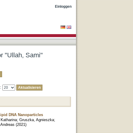
Einloggen
or "Ullah, Sami"
e:
ipid DNA Nanoparticles
 Katharina
;
Gruszka, Agnieszka
;
 Andreas
(
2021
)