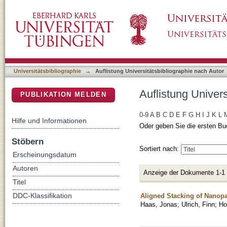
Auflistung Universitätsbibliographie nach Auto
DSpace Repositorium (Manakin basiert)
Universitätsbibliographie
→
Auflistung Universitätsbibliographie nach Autor
Auflistung Univers
PUBLIKATION MELDEN
0-9
A
B
C
D
E
F
G
H
I
J
K
L
Hilfe und Informationen
Oder geben Sie die ersten Bu
Stöbern
Sortiert nach:
Erscheinungsdatum
Autoren
Anzeige der Dokumente 1-1
Titel
Aligned Stacking of Nanopa
DDC-Klassifikation
Haas, Jonas
;
Ulrich, Finn
;
Ho