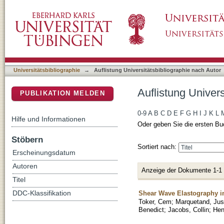
Auflistung Universitätsbibliographie nach Au
DSpace Repositorium (Manakin basiert)
Universitätsbibliographie
→
Auflistung Universitätsbibliographie nach Autor
Auflistung Univer
PUBLIKATION MELDEN
0-9
A
B
C
D
E
F
G
H
I
J
K
L
Hilfe und Informationen
Oder geben Sie die ersten Bu
Stöbern
Sortiert nach:
Erscheinungsdatum
Autoren
Anzeige der Dokumente 1-1
Titel
Shear Wave Elastography in
DDC-Klassifikation
Toker, Cem
;
Marquetand, Jus
Benedict
;
Jacobs, Collin
;
Hen