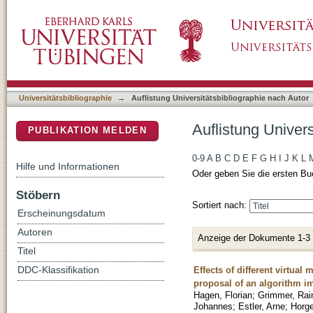
Auflistung Universitätsbibliographie nach Au
DSpace Repositorium (Manakin basiert)
Universitätsbibliographie
→
Auflistung Universitätsbibliographie nach Autor
Auflistung Univer
PUBLIKATION MELDEN
0-9
A
B
C
D
E
F
G
H
I
J
K
L
Hilfe und Informationen
Oder geben Sie die ersten Bu
Stöbern
Sortiert nach:
Erscheinungsdatum
Autoren
Anzeige der Dokumente 1-3
Titel
Effects of different virtua
DDC-Klassifikation
proposal of an algorithm 
Hagen, Florian
;
Grimmer, Rai
Johannes
;
Estler, Arne
;
Horge