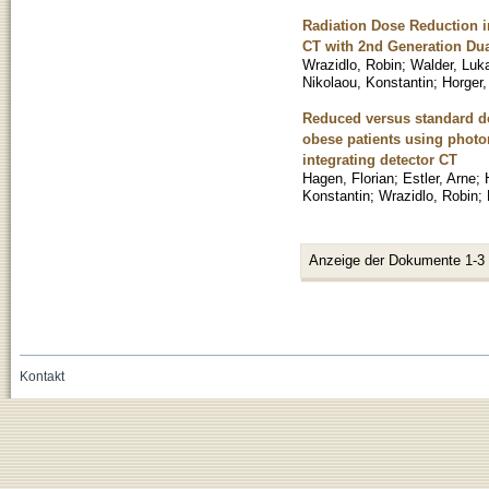
Radiation Dose Reduction 
CT with 2nd Generation Dua
Wrazidlo, Robin
;
Walder, Luk
Nikolaou, Konstantin
;
Horger,
Reduced versus standard d
obese patients using photo
integrating detector CT
Hagen, Florian
;
Estler, Arne
;
Konstantin
;
Wrazidlo, Robin
;
Anzeige der Dokumente 1-3
Kontakt